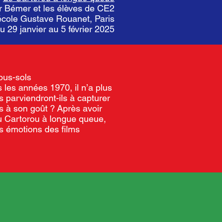
er Bémer et les élèves de CE2
’école Gustave Rouanet, Paris
du 29 janvier au 5 février 2025
ous-sols
s les
années 1970, il n’a plus
s parviendront-ils à capturer
ts à son goût
?
Après avoir
u Cartorou à longue queue,
s émotions des films