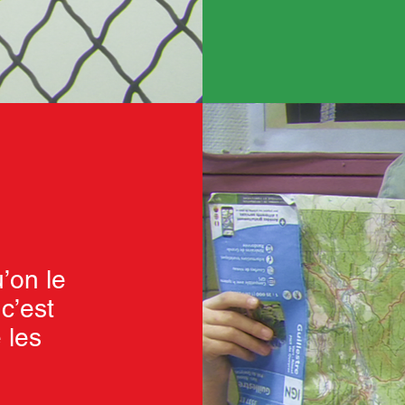
’on le
 c’est
 les