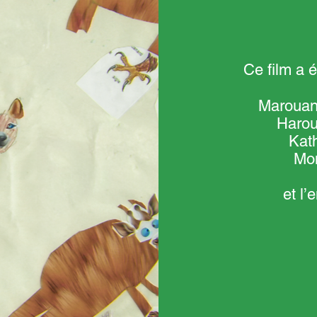
Ce film a é
Marouane
Harou
Kath
Mon
et l