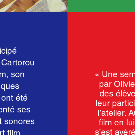
icipé
u Cartorou
m, son
« Une sem
par Olivie
tiques
des élève
 ont été
leur partic
enté ses
l’atelier.
et sonores
film en lu
s’est avér
t film