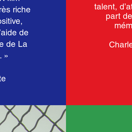
talent, d’a
rès riche
part d
itive,
mémo
’aide de
pe de La
Charl
. »
te