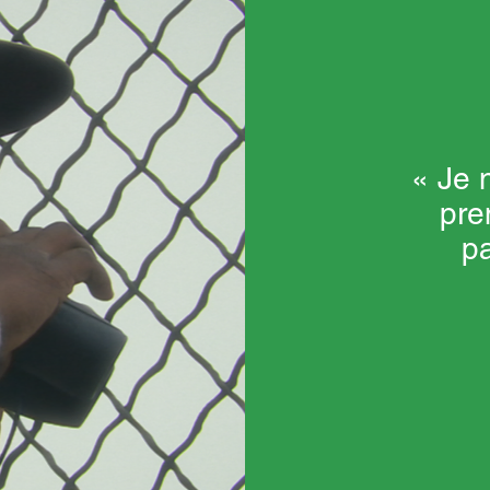
« Je 
pre
pa