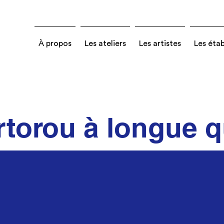
À propos
Les ateliers
Les artistes
Les éta
rtorou à longue 