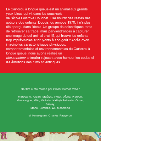
Le Cartorou à longue queue est un animal aux grands
yeux bleus qui vit dans les sous-sols
de l’école Gustave Rouanet. Il se nourrit des restes des
goûters des enfants. Depuis les
années 1970, il n’a plus
été aperçu dans l’école. Un gro
upe de scientifiques tente
de
retrouver sa trace, mais parviendront-ils à capturer
une image de cet animal craintif,
qui trouve les enfants
trop imprévisibles et bruyants à son goût
?
Après avoir
imaginé les caractéristiques physiques,
comportementales et environnementales du Cartorou à
longue queue, nous avons réalisé un
documenteur
animalier rejouant avec humour les codes et
les émotions des films scientifiques.
Ce film a été réalisé par Olivier Bémer avec :
Marouane, Aliyah, Maëlys, Victor, Aïcha, Haroun,
Massougbe, Milo, Victoria, Kathyb,Bellynda, Omar,
Sanjay,
Mona, Lorenzo, Ali, Mohamed
et l’enseignant Charles Faugeron