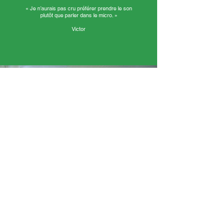
« Je n’aurais pas cru préférer prendre le son
plutôt que parler dans le micro. »
Victor
« Ce n’est pas parce qu’on le voit à la
télévision que c’est forcément vrai,