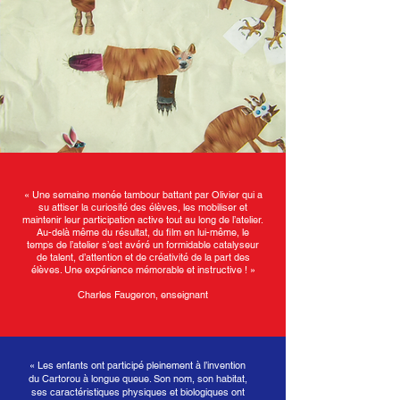
« Une semaine menée tambour battant par Olivier qui a
su attiser la curiosité des élèves, les mobiliser et
maintenir leur participation active tout au long de l’atelier.
Au-delà même du résultat, du film en lui-même, le
temps de l’atelier s’est avéré un formidable catalyseur
de talent, d’attention et de créativité de la part des
élèves. Une expérience mémorable et instructive ! »
Charles Faugeron, enseignant
« Les enfants ont participé pleinement à l’invention
du Cartorou à longue queue. Son nom, son habitat,
ses caractéristiques physiques et biologiques ont