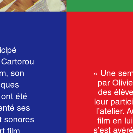
icipé
u Cartorou
m, son
« Une sem
par Olivie
tiques
des élève
 ont été
leur partic
enté ses
l’atelier.
et sonores
film en lu
s’est avér
t film