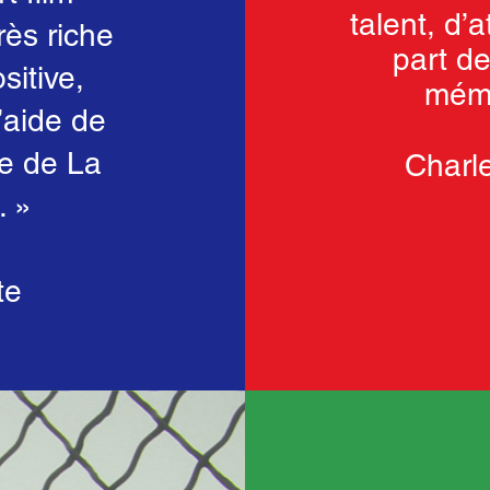
talent, d’a
rès riche
part d
itive,
mémo
’aide de
pe de La
Charl
. »
te