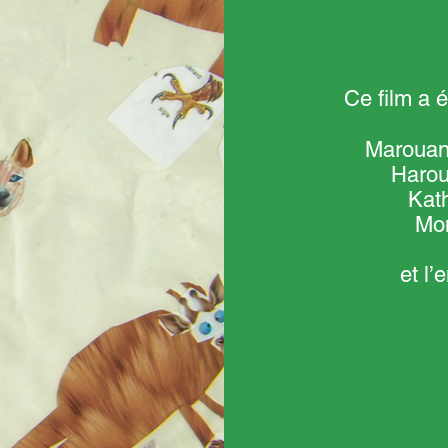
Ce film a é
Marouane
Harou
Kath
Mon
et l