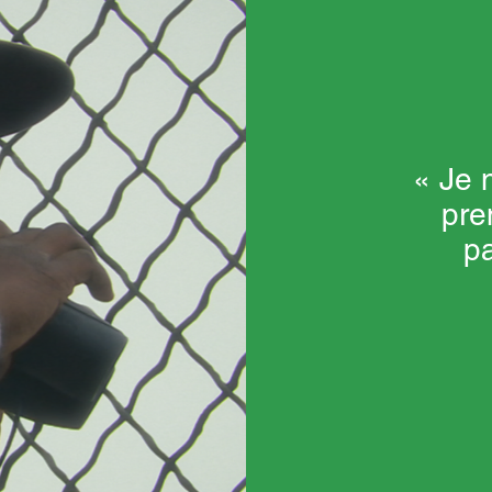
« Je 
pre
pa