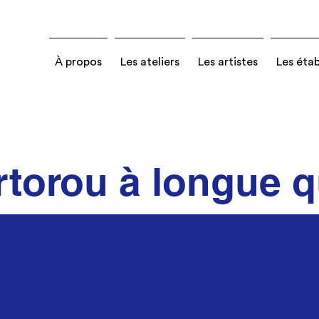
À propos
Les ateliers
Les artistes
Les éta
rtorou à longue 