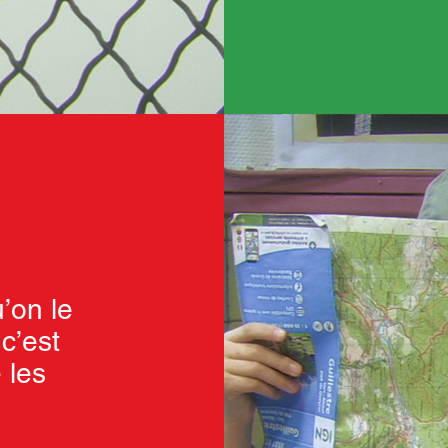
’on le
 c’est
 les