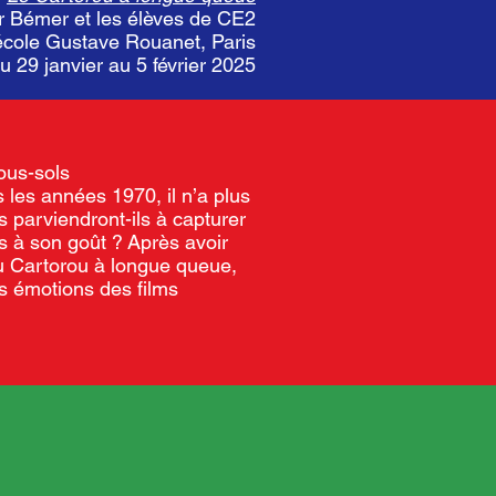
er Bémer et les élèves de CE2
’école Gustave Rouanet, Paris
du 29 janvier au 5 février 2025
ous-sols
s les
années 1970, il n’a plus
s parviendront-ils à capturer
ts à son goût
?
Après avoir
u Cartorou à longue queue,
s émotions des films