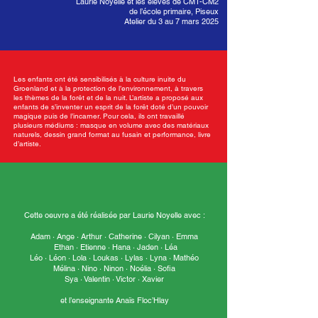
Laurie Noyelle et les élèves de CM1-CM2
de l’école primaire, Piseux
Atelier du 3 au 7 mars 2025
Les enfants ont été sensibilisés à la culture inuite du
Groenland et à la protection de l’environnement, à travers
les thèmes de la forêt et de la nuit. L’artiste a proposé aux
enfants de s’inventer un esprit de la forêt doté d’un pouvoir
magique puis de l’incarner. Pour cela, ils ont travaillé
plusieurs médiums : masque en volume avec des matériaux
naturels, dessin grand format au fusain et performance, livre
d’artiste.
Cette oeuvre a été réalisée par Laurie Noyelle avec :
Adam · Ange · Arthur · Catherine · Cilyan · Emma
Ethan · Etienne · Hana · Jaden · Léa
Léo · Léon · Lola · Loukas · Lylas · Lyna · Mathéo
Mélina · Nino · Ninon · Noélia · Sofia
Sya · Valentin · Victor · Xavier
et l’enseignante Anaïs Floc’Hlay