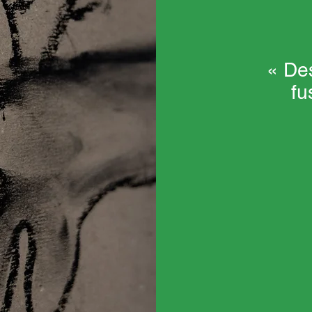
« De
fu