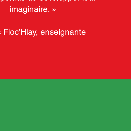
imaginaire. »
 Floc’Hlay, enseignante