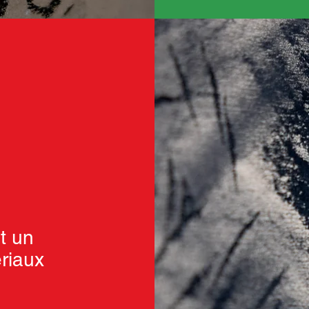
it un
riaux