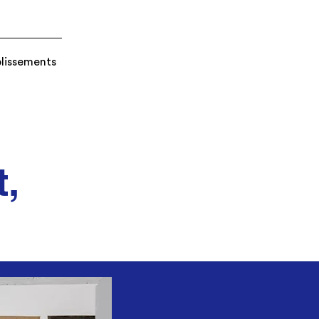
blissements
t,