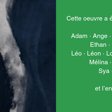
Cette oeuvre a é
Adam · Ange · 
Ethan · 
Léo · Léon · L
Mélina ·
Sya ·
et l’e