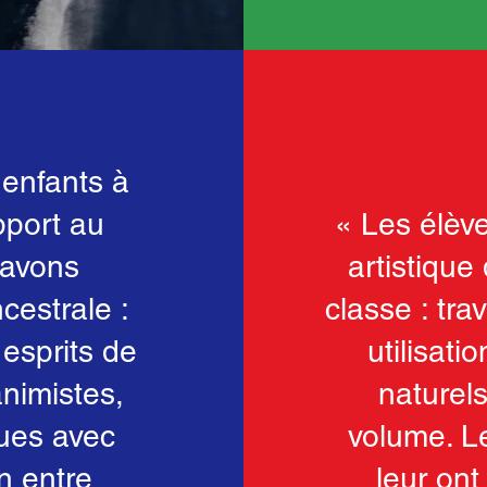
 enfants à
pport au
« Les élèv
 avons
artistique
cestrale :
classe : tra
esprits de
utilisati
animistes,
naturel
ques avec
volume. Le
n entre
leur ont