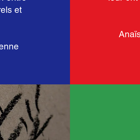
els et
Anaïs
ienne