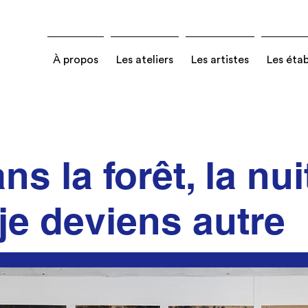
À propos
Les ateliers
Les artistes
Les éta
ns la forêt, la nui
je deviens autre