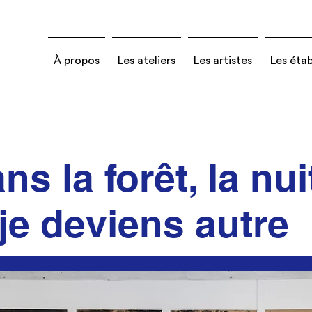
À propos
Les ateliers
Les artistes
Les éta
ns la forêt, la nui
je deviens autre