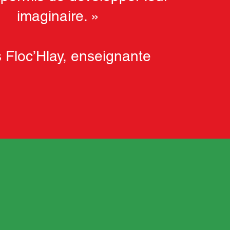
imaginaire. »
 Floc’Hlay, enseignante