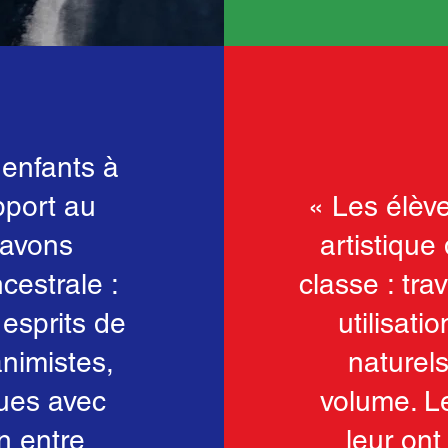
 enfants à
pport au
« Les élèv
 avons
artistique
cestrale :
classe : tra
esprits de
utilisati
animistes,
naturel
ques avec
volume. Le
n entre
leur ont