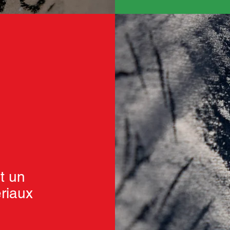
it un
riaux