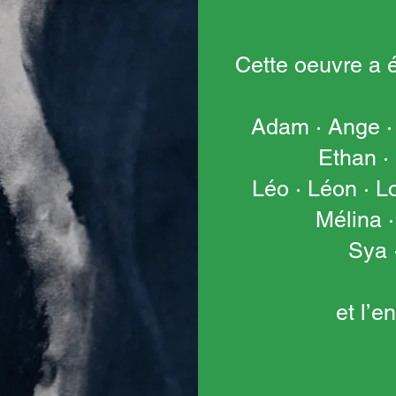
Cette oeuvre a é
Adam · Ange · 
Ethan · 
Léo · Léon · L
Mélina ·
Sya ·
et l’e