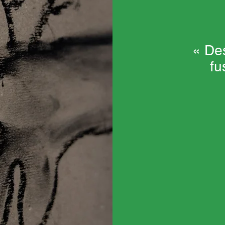
« De
fu