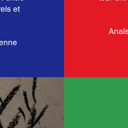
els et
Anaïs
ienne