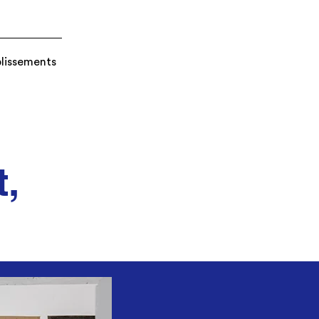
blissements
t,