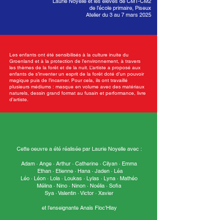
Laurie Noyelle et les élèves de CM1-CM2
de l’école primaire, Piseux
Atelier du 3 au 7 mars 2025
Les enfants ont été sensibilisés à la culture inuite du
Groenland et à la protection de l’environnement, à travers
les thèmes de la forêt et de la nuit. L’artiste a proposé aux
enfants de s’inventer un esprit de la forêt doté d’un pouvoir
magique puis de l’incarner. Pour cela, ils ont travaillé
plusieurs médiums : masque en volume avec des matériaux
naturels, dessin grand format au fusain et performance, livre
d’artiste.
Cette oeuvre a été réalisée par Laurie Noyelle avec :
Adam · Ange · Arthur · Catherine · Cilyan · Emma
Ethan · Etienne · Hana · Jaden · Léa
Léo · Léon · Lola · Loukas · Lylas · Lyna · Mathéo
Mélina · Nino · Ninon · Noélia · Sofia
Sya · Valentin · Victor · Xavier
et l’enseignante Anaïs Floc’Hlay