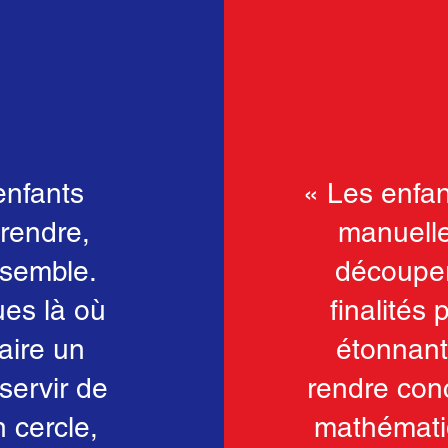
enfants
« Les enfa
prendre,
manuelle
nsemble.
découper,
ues là où
finalités
faire un
étonnant
servir de
rendre con
 cercle,
mathématiq