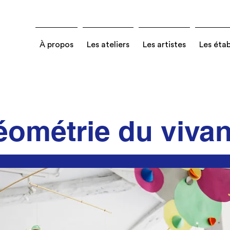
À propos
Les ateliers
Les artistes
Les éta
ométrie du vivan