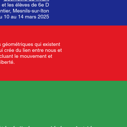
 et les élèves de 6e D
tier, Mesnils-sur-Iton
du 10 au 14 mars 2025
 géométriques qui existent
ui crée du lien entre nous et
ncluant le mouvement et
iberté.