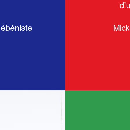
d’u
 ébéniste
Mick