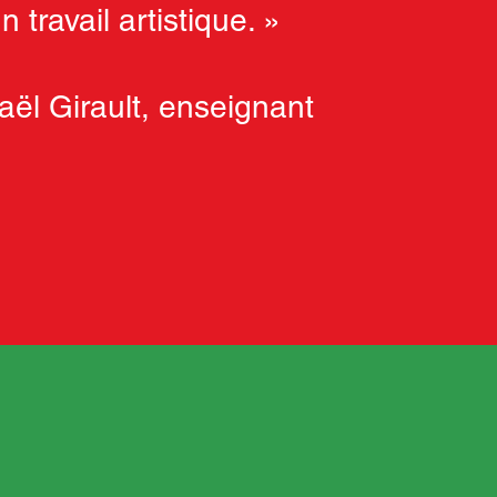
n travail artistique. »
aël Girault, enseignant