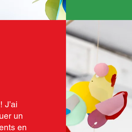
 J’ai
uer un
ments en