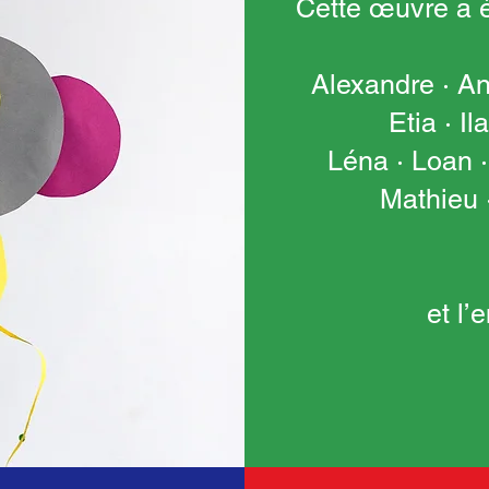
Cette œuvre a é
Alexandre · Ana
Etia · Il
Léna · Loan 
Mathieu 
et l’