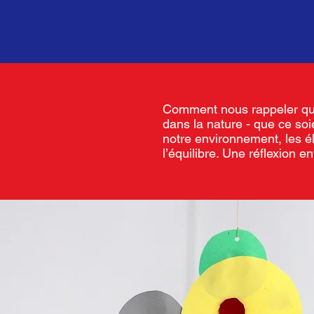
Comment nous rappeler que
dans la nature - que ce soi
notre environnement, les é
l’équilibre. Une réflexion e