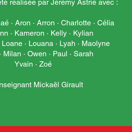
té réalisée par Jérémy Astrié avec :
é · Aron · Arron · Charlotte · Célia
ann · Kameron · Kelly · Kylian
· Loane · Louana · Lyah · Maolyne
· Milan · Owen · Paul · Sarah
Yvain · Zoé
enseignant Mickaël Girault