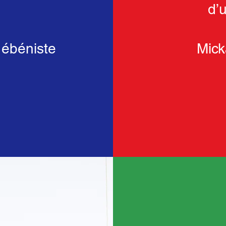
d’u
 ébéniste
Mick