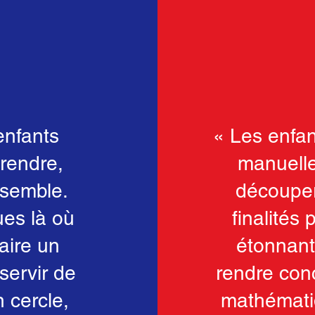
enfants
« Les enfa
prendre,
manuelle
nsemble.
découper,
ues là où
finalités
faire un
étonnant
servir de
rendre con
 cercle,
mathématiq