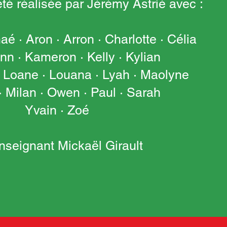
té réalisée par Jérémy Astrié avec :
é · Aron · Arron · Charlotte · Célia
ann · Kameron · Kelly · Kylian
· Loane · Louana · Lyah · Maolyne
· Milan · Owen · Paul · Sarah
Yvain · Zoé
enseignant Mickaël Girault