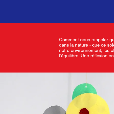
Comment nous rappeler que
dans la nature - que ce soi
notre environnement, les é
l’équilibre. Une réflexion e