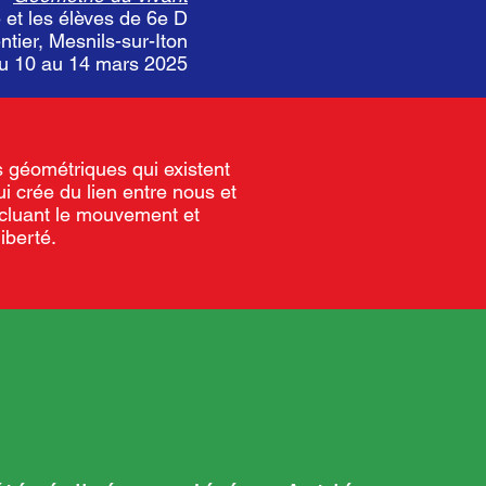
 et les élèves de 6e D
tier, Mesnils-sur-Iton
du 10 au 14 mars 2025
 géométriques qui existent
ui crée du lien entre nous et
ncluant le mouvement et
iberté.