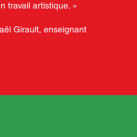
n travail artistique. »
aël Girault, enseignant