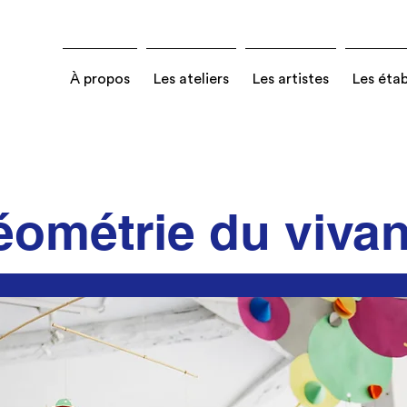
À propos
Les ateliers
Les artistes
Les éta
ométrie du vivan