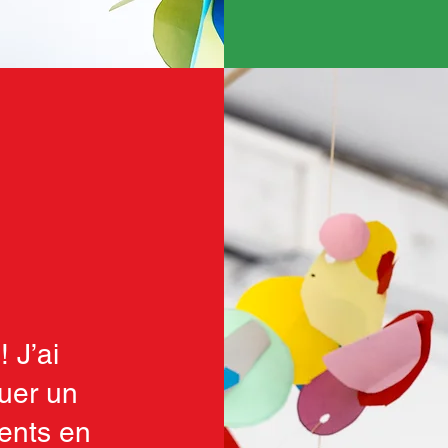
 J’ai
uer un
ments en