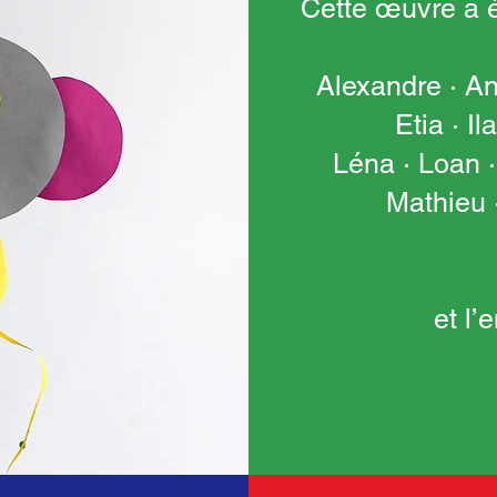
Cette œuvre a é
Alexandre · Ana
Etia · Il
Léna · Loan 
Mathieu 
et l’