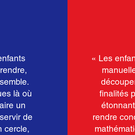
enfants
« Les enfa
prendre,
manuelle
nsemble.
découper,
ues là où
finalités
faire un
étonnant
servir de
rendre con
 cercle,
mathématiq