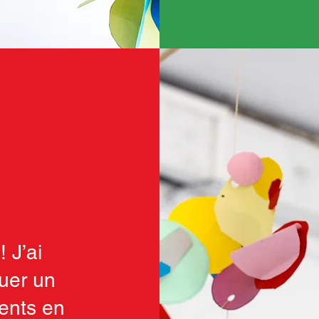
 J’ai
uer un
ments en