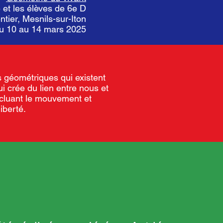
 et les élèves de 6e D
tier, Mesnils-sur-Iton
du 10 au 14 mars 2025
 géométriques qui existent
ui crée du lien entre nous et
ncluant le mouvement et
iberté.