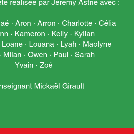
té réalisée par Jérémy Astrié avec :
é · Aron · Arron · Charlotte · Célia
ann · Kameron · Kelly · Kylian
· Loane · Louana · Lyah · Maolyne
· Milan · Owen · Paul · Sarah
Yvain · Zoé
enseignant Mickaël Girault