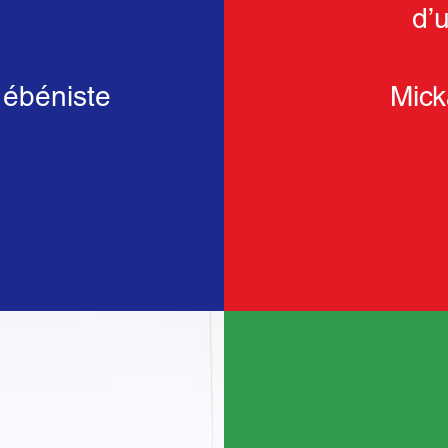
d’u
 ébéniste
Mick