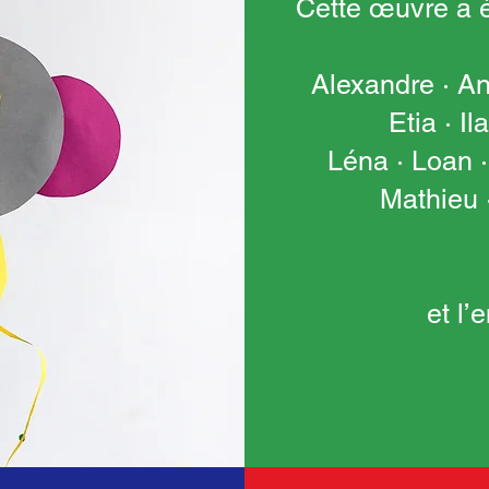
Cette œuvre a é
Alexandre · Ana
Etia · Il
Léna · Loan 
Mathieu 
et l’