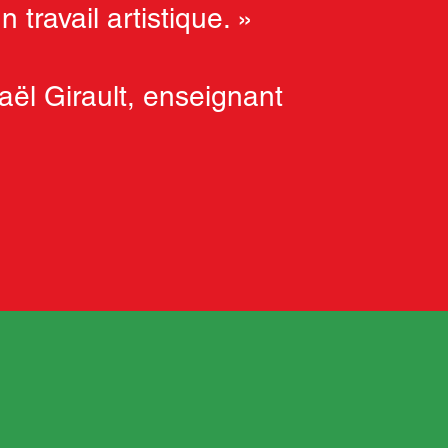
n travail artistique. »
aël Girault, enseignant