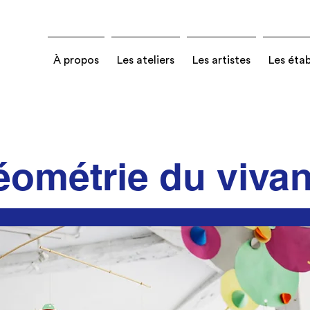
À propos
Les ateliers
Les artistes
Les éta
ométrie du vivan