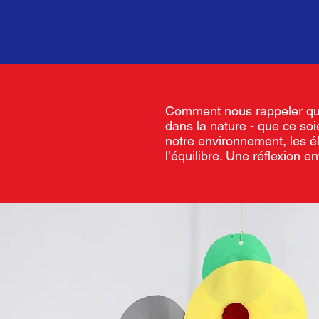
Comment nous rappeler que
dans la nature - que ce soi
notre environnement, les é
l’équilibre. Une réflexion e