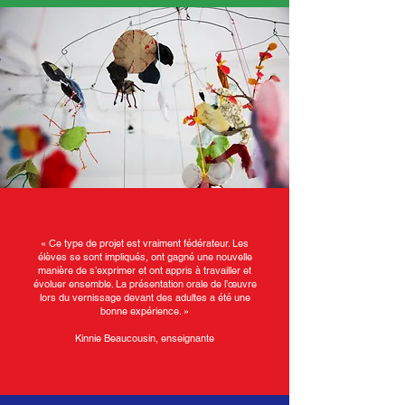
« Ce type de projet est vraiment fédérateur. Les
élèves se sont impliqués, ont gagné une nouvelle
manière de s’exprimer et ont appris à travailler et
évoluer ensemble. La présentation orale de l’œuvre
lors du vernissage devant des adultes a été une
bonne expérience. »
Kinnie Beaucousin, enseignante