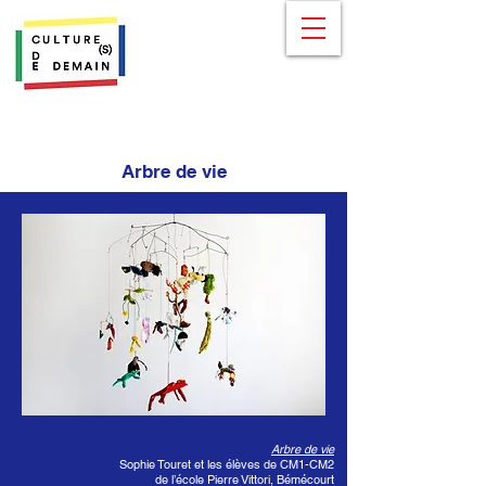
Arbre de vie
Arbre de vie
Sophie Touret et les élèves de CM1-CM2
de l’école Pierre Vittori, Bémécourt