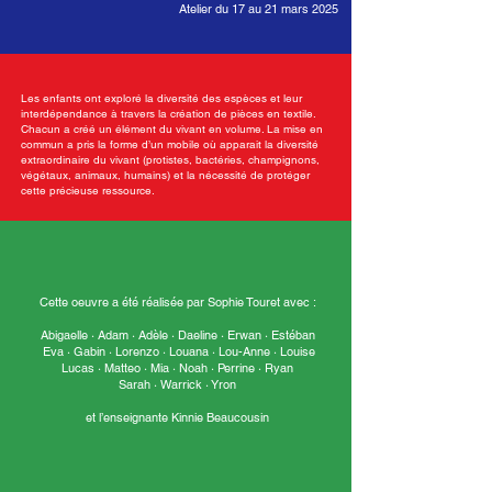
Atelier du 17 au 21 mars 2025
Les enfants ont exploré la diversité des espèces et leur
interdépendance à travers la création de pièces en textile.
Chacun a créé un élément du vivant en volume. La mise en
commun a pris la forme d’un mobile où apparait la diversité
extraordinaire du vivant (protistes, bactéries, champignons,
végétaux, animaux, humains) et la nécessité de protéger
cette précieuse ressource.
Cette oeuvre a été réalisée par Sophie Touret avec :
Abigaelle · Adam · Adèle · Daeline · Erwan · Estéban
Eva · Gabin · Lorenzo · Louana · Lou-Anne · Louise
Lucas · Matteo · Mia · Noah · Perrine · Ryan
Sarah · Warrick · Yron
et l’enseignante Kinnie Beaucousin