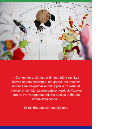
« Ce type de projet est vraiment fédérateur. Les
élèves se sont impliqués, ont gagné une nouvelle
manière de s’exprimer et ont appris à travailler et
évoluer ensemble. La présentation orale de l’œuvre
lors du vernissage devant des adultes a été une
bonne expérience. »
Kinnie Beaucousin, enseignante