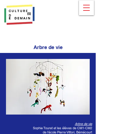
Arbre de vie
Arbre de vie
Sophie Touret et les élèves de CM1-CM2
de l’école Pierre Vittori, Bémécourt