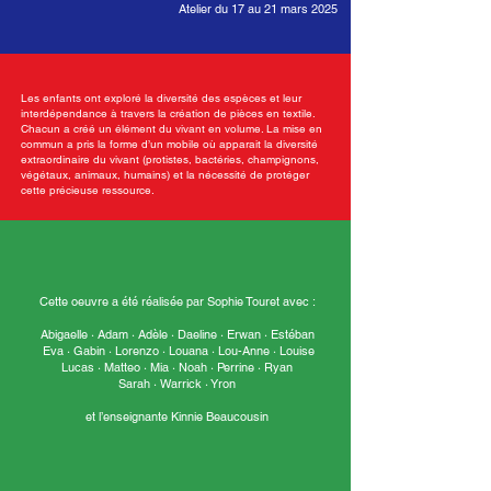
Atelier du 17 au 21 mars 2025
Les enfants ont exploré la diversité des espèces et leur
interdépendance à travers la création de pièces en textile.
Chacun a créé un élément du vivant en volume. La mise en
commun a pris la forme d’un mobile où apparait la diversité
extraordinaire du vivant (protistes, bactéries, champignons,
végétaux, animaux, humains) et la nécessité de protéger
cette précieuse ressource.
Cette oeuvre a été réalisée par Sophie Touret avec :
Abigaelle · Adam · Adèle · Daeline · Erwan · Estéban
Eva · Gabin · Lorenzo · Louana · Lou-Anne · Louise
Lucas · Matteo · Mia · Noah · Perrine · Ryan
Sarah · Warrick · Yron
et l’enseignante Kinnie Beaucousin