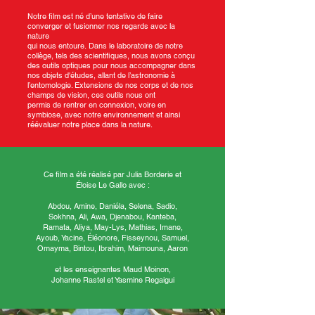
Notre film est né d’une tentative de faire
converger et fusionner nos regards avec la
nature
qui nous entoure.
Dans le laboratoire de notre
collège, tels des scientifiques, nous avons conçu
des outils
optiques pour nous accompagner dans
nos objets d'études, allant de l’astronomie à
l’entomologie. Extensions de nos corps et de nos
champs de vision, ces outils nous ont
permis de rentrer en connexion, voire en
symbiose, avec notre environnement et ainsi
réévaluer notre place dans la nature.
Ce film a été réalisé par Julia Borderie et
Éloise Le Gallo avec :
Abdou, Amine, Daniéla, Selena, Sadio,
Sokhna, Ali, Awa, Djenabou, Kanteba,
Ramata, Aliya, May-Lys, Mathias, Imane,
Ayoub, Yacine, Éléonore, Fisseynou, Samuel,
Omayma, Bintou, Ibrahim, Maimouna, Aaron
et les enseignantes Maud Moinon,
Johanne Rastel
et Yasmine Regaigui