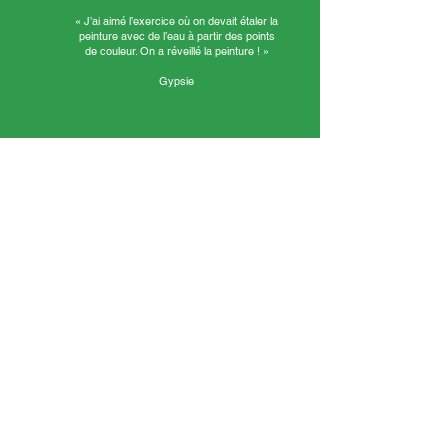
« J’ai aimé l’exercice où on devait étaler la
peinture avec de l’eau à partir des points
de couleur. On a réveillé la peinture ! »
Gypsie
« J’ai aimé travailler en groupe. Léane a fabriqué