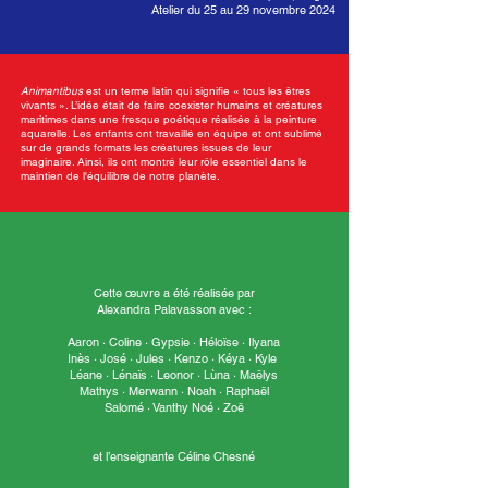
Atelier du 25 au 29 novembre 2024
Animantibus
est un terme latin qui signifie « tous les êtres
vivants ». L’idée était de faire coexister humains et créatures
maritimes dans une fresque poétique réalisée à la peinture
aquarelle. Les enfants ont travaillé en équipe et ont sublimé
sur de grands formats les créatures issues de leur
imaginaire. Ainsi, ils ont montré leur rôle essentiel dans le
maintien de l'équilibre de notre planète.
Cette œuvre a été réalisée par
Alexandra Palavasson avec :
Aaron · Coline · Gypsie · Héloïse · Ilyana
Inès · José · Jules · Kenzo · Kéya · Kyle
Léane · Lénaïs · Leonor · Lùna · Maëlys
Mathys · Merwann · Noah · Raphaël
Salomé · Vanthy Noé · Zoë
et l’enseignante Céline Chesné