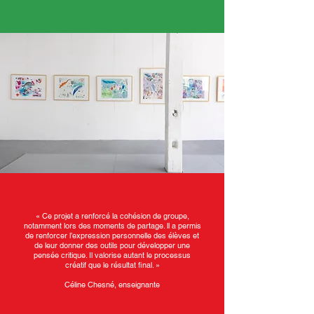
« Ce projet a renforcé la cohésion de groupe,
notamment lors des moments de partage. ll a permis
de renforcer l’expression personnelle des élèves et
de leur donner des outils pour développer une
pensée critique. Il valorise autant le processus
créatif que le résultat final. »
Céline Chesné, enseignante