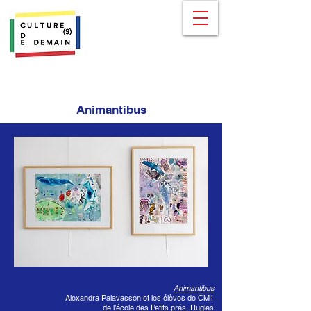
Animantibus
Animantibus
Alexandra Palavasson et les élèves de CM1
de l’école des Petits prés, Rugles