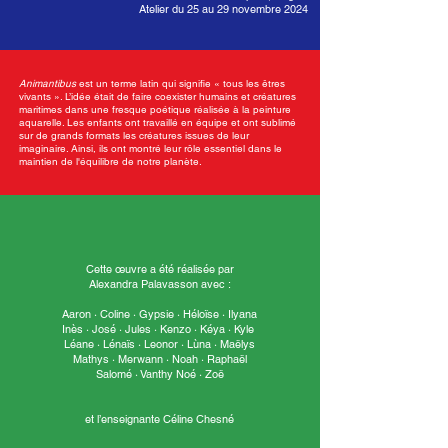
Atelier du 25 au 29 novembre 2024
Animantibus
est un terme latin qui signifie « tous les êtres
vivants ». L’idée était de faire coexister humains et créatures
maritimes dans une fresque poétique réalisée à la peinture
aquarelle. Les enfants ont travaillé en équipe et ont sublimé
sur de grands formats les créatures issues de leur
imaginaire. Ainsi, ils ont montré leur rôle essentiel dans le
maintien de l'équilibre de notre planète.
Cette œuvre a été réalisée par
Alexandra Palavasson avec :
Aaron · Coline · Gypsie · Héloïse · Ilyana
Inès · José · Jules · Kenzo · Kéya · Kyle
Léane · Lénaïs · Leonor · Lùna · Maëlys
Mathys · Merwann · Noah · Raphaël
Salomé · Vanthy Noé · Zoë
et l’enseignante Céline Chesné