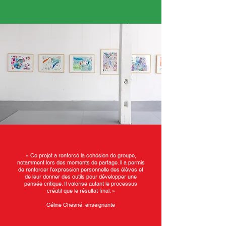
« Ce projet a renforcé la cohésion de groupe,
notamment lors des moments de partage. ll a permis
de renforcer l’expression personnelle des élèves et
de leur donner des outils pour développer une
pensée critique. Il valorise autant le processus
créatif que le résultat final. »
Céline Chesné, enseignante