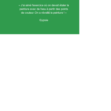
« J’ai aimé l’exercice où on devait étaler la
peinture avec de l’eau à partir des points
de couleur. On a réveillé la peinture ! »
Gypsie
« J’ai aimé travailler en groupe. Léane a fabriqué