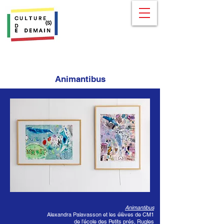
Animantibus
Animantibus
Alexandra Palavasson et les élèves de CM1
de l’école des Petits prés, Rugles