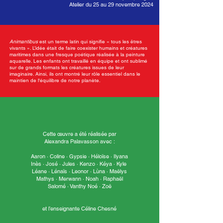
Atelier du 25 au 29 novembre 2024
Animantibus
est un terme latin qui signifie « tous les êtres
vivants ». L’idée était de faire coexister humains et créatures
maritimes dans une fresque poétique réalisée à la peinture
aquarelle. Les enfants ont travaillé en équipe et ont sublimé
sur de grands formats les créatures issues de leur
imaginaire. Ainsi, ils ont montré leur rôle essentiel dans le
maintien de l'équilibre de notre planète.
Cette œuvre a été réalisée par
Alexandra Palavasson avec :
Aaron · Coline · Gypsie · Héloïse · Ilyana
Inès · José · Jules · Kenzo · Kéya · Kyle
Léane · Lénaïs · Leonor · Lùna · Maëlys
Mathys · Merwann · Noah · Raphaël
Salomé · Vanthy Noé · Zoë
et l’enseignante Céline Chesné