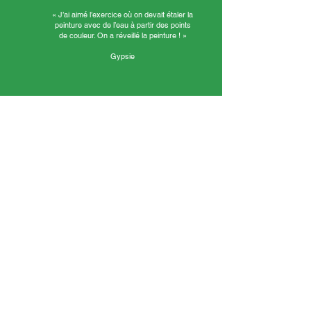
« J’ai aimé l’exercice où on devait étaler la
peinture avec de l’eau à partir des points
de couleur. On a réveillé la peinture ! »
Gypsie
« J’ai aimé travailler en groupe. Léane a fabriqué