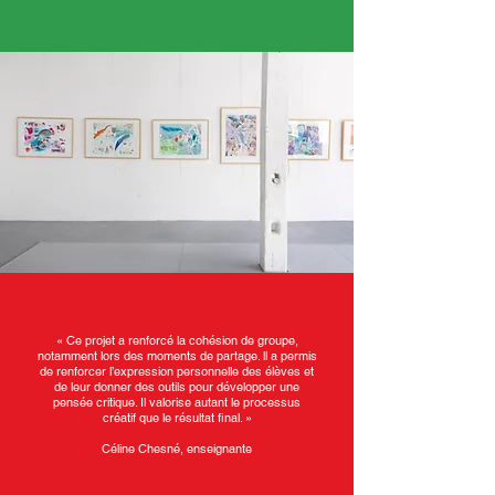
« Ce projet a renforcé la cohésion de groupe,
notamment lors des moments de partage. ll a permis
de renforcer l’expression personnelle des élèves et
de leur donner des outils pour développer une
pensée critique. Il valorise autant le processus
créatif que le résultat final. »
Céline Chesné, enseignante