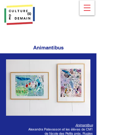
Animantibus
Animantibus
Alexandra Palavasson et les élèves de CM1
de l’école des Petits prés, Rugles