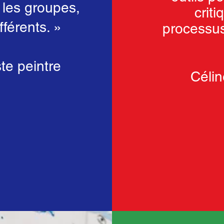
 les groupes,
criti
fférents. »
processus 
te peintre
Céli