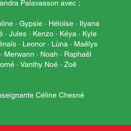
andra Palavasson avec :
line · Gypsie · Héloïse · Ilyana
é · Jules · Kenzo · Kéya · Kyle
énaïs · Leonor · Lùna · Maëlys
· Merwann · Noah · Raphaël
omé · Vanthy Noé · Zoë
enseignante Céline Chesné