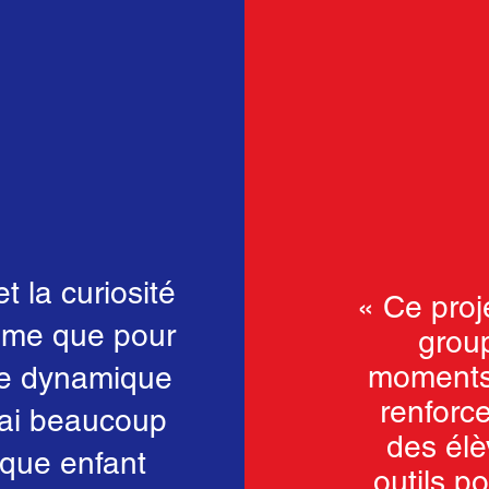
et la curiosité
« Ce proj
hème que pour
grou
moments 
lle dynamique
renforce
J’ai beaucoup
des élè
que enfant
outils p