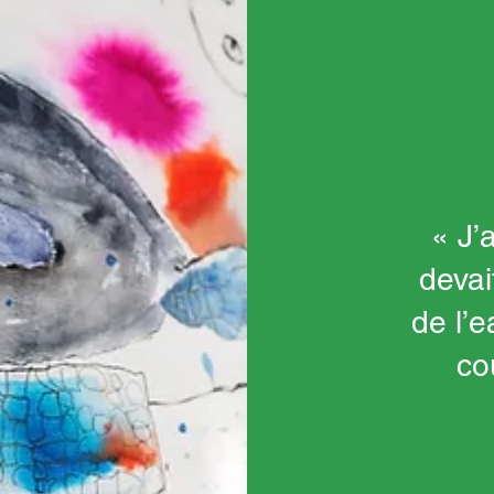
« J’
devai
de l’e
co