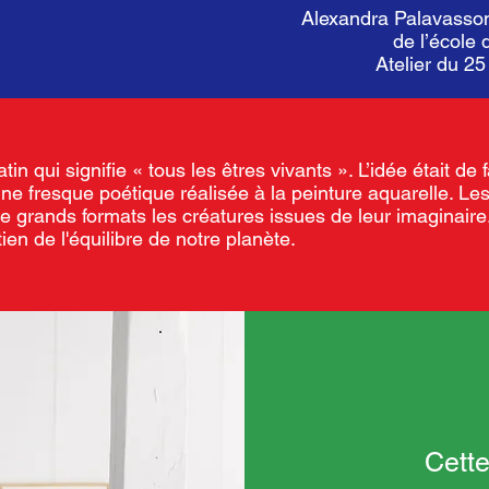
Alexandra Palavasson
de l’école 
Atelier du 2
tin qui signifie « tous les êtres vivants ». L’idée était de
e fresque poétique réalisée à la peinture aquarelle. Les 
e grands formats les créatures issues de leur imaginaire. 
ien de l'équilibre de notre planète.
Cette