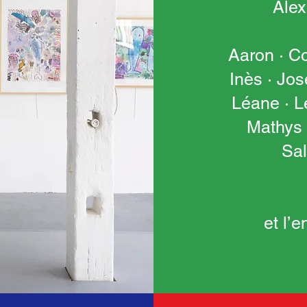
Alex
Aaron · Co
Inès · Jos
Léane · L
Mathys 
Sal
et l’