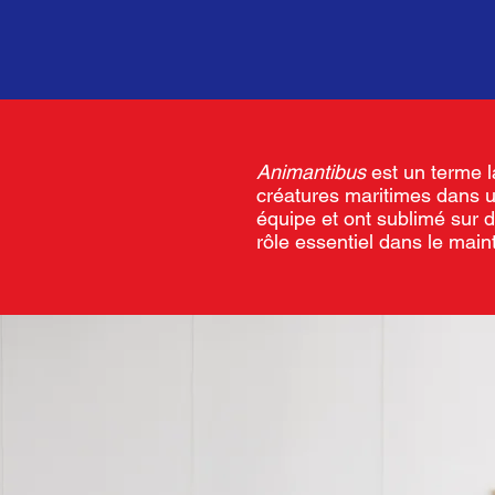
Animantibus
est un terme la
créatures maritimes dans un
équipe et ont sublimé sur d
rôle essentiel dans le maint