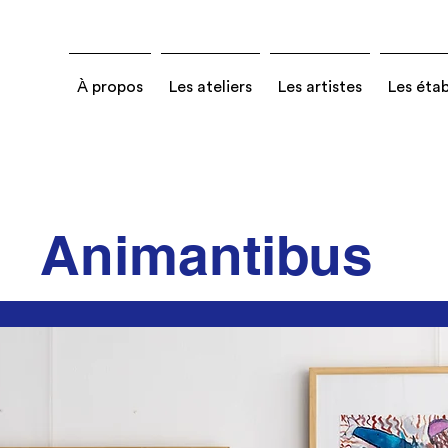
À propos
Les ateliers
Les artistes
Les éta
Animantibus