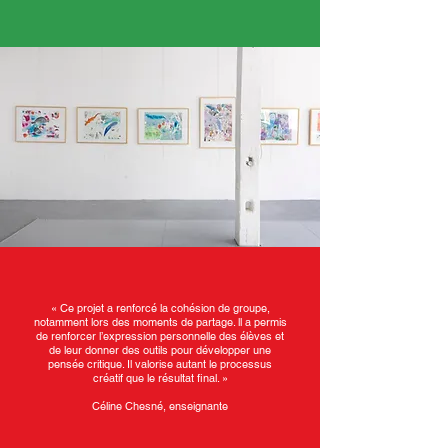
« Ce projet a renforcé la cohésion de groupe,
notamment lors des moments de partage. ll a permis
de renforcer l’expression personnelle des élèves et
de leur donner des outils pour développer une
pensée critique. Il valorise autant le processus
créatif que le résultat final. »
Céline Chesné, enseignante