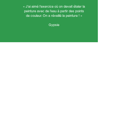
« J’ai aimé l’exercice où on devait étaler la
peinture avec de l’eau à partir des points
de couleur. On a réveillé la peinture ! »
Gypsie
« J’ai aimé travailler en groupe. Léane a fabriqué