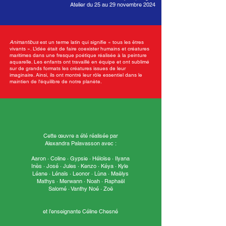
Atelier du 25 au 29 novembre 2024
Animantibus
est un terme latin qui signifie « tous les êtres
vivants ». L’idée était de faire coexister humains et créatures
maritimes dans une fresque poétique réalisée à la peinture
aquarelle. Les enfants ont travaillé en équipe et ont sublimé
sur de grands formats les créatures issues de leur
imaginaire. Ainsi, ils ont montré leur rôle essentiel dans le
maintien de l'équilibre de notre planète.
Cette œuvre a été réalisée par
Alexandra Palavasson avec :
Aaron · Coline · Gypsie · Héloïse · Ilyana
Inès · José · Jules · Kenzo · Kéya · Kyle
Léane · Lénaïs · Leonor · Lùna · Maëlys
Mathys · Merwann · Noah · Raphaël
Salomé · Vanthy Noé · Zoë
et l’enseignante Céline Chesné