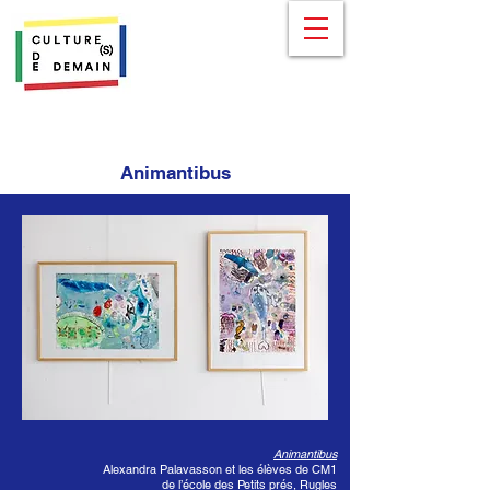
Animantibus
Animantibus
Alexandra Palavasson et les élèves de CM1
de l’école des Petits prés, Rugles