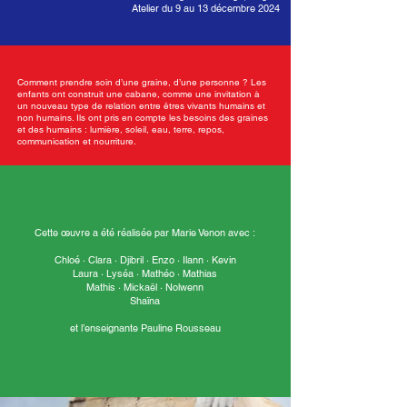
Atelier du 9 au 13 décembre 2024
Comment prendre soin d’une graine, d’une personne ? Les
enfants ont construit une cabane, comme une invitation à
un nouveau type de relation entre êtres vivants humains et
non humains. Ils ont pris en compte les besoins des graines
et des humains : lumière, soleil, eau, terre, repos,
communication et nourriture.
Cette œuvre a été réalisée par Marie Venon avec :
Chloé · Clara · Djibril · Enzo · Ilann · Kevin
Laura · Lyséa · Mathéo · Mathias
Mathis · Mickaël · Nolwenn
Shaïna
et l’enseignante Pauline Rousseau