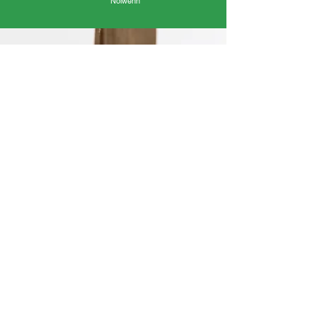
Nolwenn
« On a travaillé en équipe, il y avait une bonne
ambiance. »
Clara