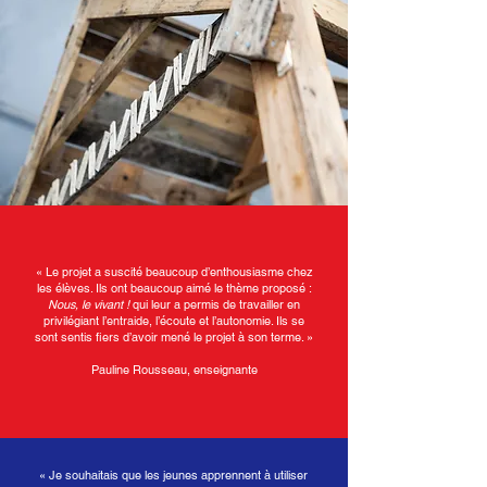
« Le projet a suscité beaucoup d’enthousiasme chez
les élèves. Ils ont beaucoup aimé le thème proposé :
Nous, le vivant !
qui leur a permis de travailler en
privilégiant l’entraide, l’écoute et l’autonomie. Ils se
sont sentis fiers d’avoir mené le projet à son terme. »
Pauline Rousseau, enseignante
« Je souhaitais que les jeunes apprennent à utiliser