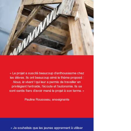
« Le projet a suscité beaucoup d’enthousiasme chez
les élèves. Ils ont beaucoup aimé le thème proposé :
Nous, le vivant !
qui leur a permis de travailler en
privilégiant l’entraide, l’écoute et l’autonomie. Ils se
sont sentis fiers d’avoir mené le projet à son terme. »
Pauline Rousseau, enseignante
« Je souhaitais que les jeunes apprennent à utiliser