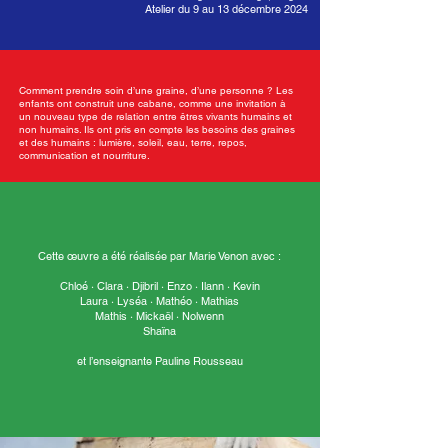
Atelier du 9 au 13 décembre 2024
Comment prendre soin d’une graine, d’une personne ? Les
enfants ont construit une cabane, comme une invitation à
un nouveau type de relation entre êtres vivants humains et
non humains. Ils ont pris en compte les besoins des graines
et des humains : lumière, soleil, eau, terre, repos,
communication et nourriture.
Cette œuvre a été réalisée par Marie Venon avec :
Chloé · Clara · Djibril · Enzo · Ilann · Kevin
Laura · Lyséa · Mathéo · Mathias
Mathis · Mickaël · Nolwenn
Shaïna
et l’enseignante Pauline Rousseau