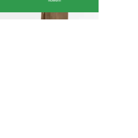
Nolwenn
« On a travaillé en équipe, il y avait une bonne
ambiance. »
Clara