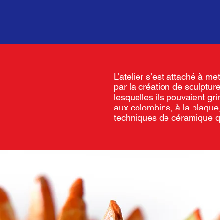
L’atelier s’est attaché à me
par la création de sculptu
lesquelles ils pouvaient g
aux colombins, à la plaque
techniques de céramique qu