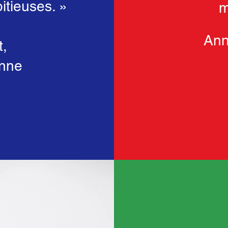
itieuses. »
m
Ann
,
enne