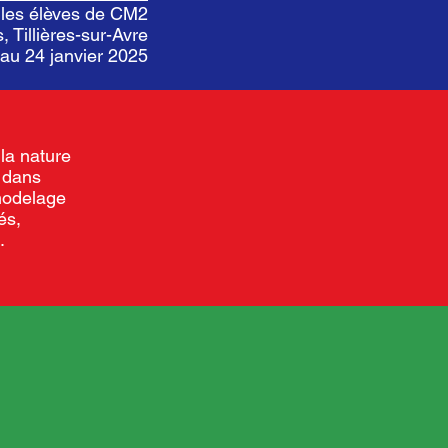
 les élèves de CM2
 Tillières-sur-Avre
 au 24 janvier 2025
 la nature
s dans
 modelage
és,
.