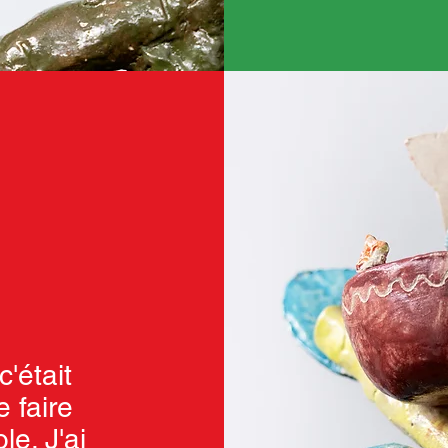
c'était
 faire
e. J'ai