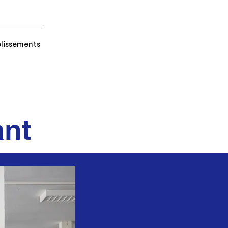
blissements
ant