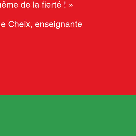
ême de la fierté ! »
e Cheix, enseignante