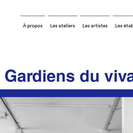
À propos
Les ateliers
Les artistes
Les éta
 Gardiens du viv