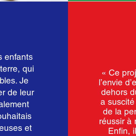
s enfants
erre, qui
« Ce pro
bles. Je
l’envie d
dehors du
er de leur
a suscité 
galement
de la pe
ouhaitais
réussir à 
euses et
Enfin, 