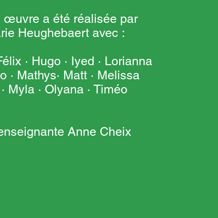
 œuvre a été réalisée par
rie Heughebaert avec :
Félix · Hugo · Iyed · Lorianna
o · Mathys· Matt · Melissa
 · Myla · Olyana · Timéo
l’enseignante Anne Cheix