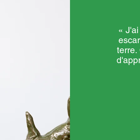
« J'a
escar
terre.
d'appr