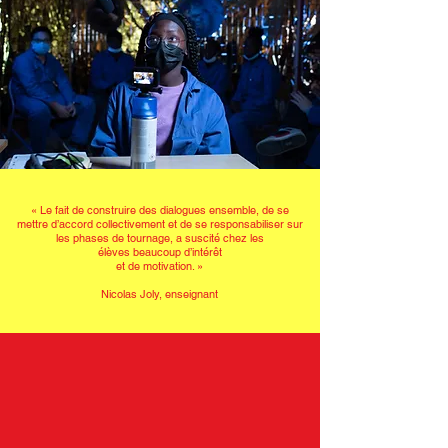
« Le fait de construire des dialogues ensemble, de se
mettre d’accord collectivement et de se responsabiliser sur
les phases de tournage, a suscité chez
les
élèves beaucoup d’intérêt
et de motivation.
»
Nicolas Joly, enseignant