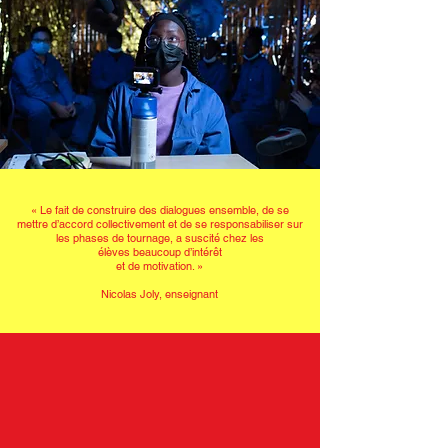
« Le fait de construire des dialogues ensemble, de se
mettre d’accord collectivement et de se responsabiliser sur
les phases de tournage, a suscité chez
les
élèves beaucoup d’intérêt
et de motivation.
»
Nicolas Joly, enseignant