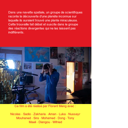
Dans une navette spatiale, un groupe de scientifiques
raconte la découverte d’une planète inconnue sur
laquelle ils auraient trouvé une plante miraculeuse.
Cette trouvaille fait débat et suscite dans le groupe
des réactions divergentes qui ne les laissent pas
indifférents.
Ce film a été réalisé par Florent Meng avec :
Nicolas · Sadio · Zakharia · Aman · Luka · Nussayr
Mouhaned · Sira · Mohamed · Dong · Tony
Maeli · Diangou · Wifried