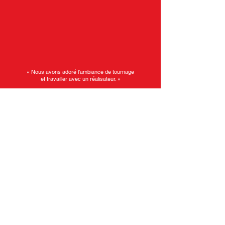
« Nous avons adoré l’ambiance de tournage
et travailler avec un réalisateur. »
Luka et Nussayr