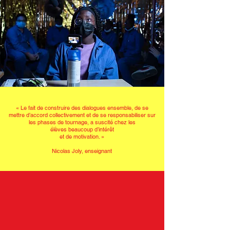
« Le fait de construire des dialogues ensemble, de se
mettre d’accord collectivement et de se responsabiliser sur
les phases de tournage, a suscité chez
les
élèves beaucoup d’intérêt
et de motivation.
»
Nicolas Joly, enseignant