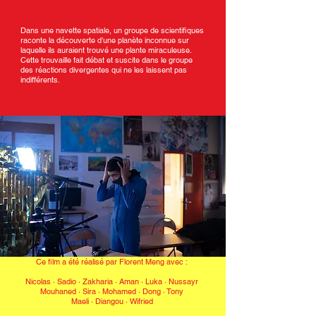
Dans une navette spatiale, un groupe de scientifiques
raconte la découverte d’une planète inconnue sur
laquelle ils auraient trouvé une plante miraculeuse.
Cette trouvaille fait débat et suscite dans le groupe
des réactions divergentes qui ne les laissent pas
indifférents.
Ce film a été réalisé par Florent Meng avec :
Nicolas · Sadio · Zakharia · Aman · Luka · Nussayr
Mouhaned · Sira · Mohamed · Dong · Tony
Maeli · Diangou · Wifried