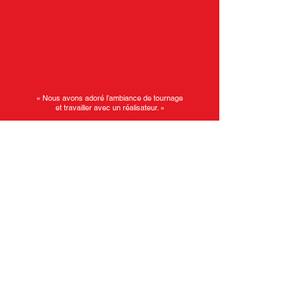
« Nous avons adoré l’ambiance de tournage
et travailler avec un réalisateur. »
Luka et Nussayr