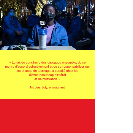
« Le fait de construire des dialogues ensemble, de se
mettre d’accord collectivement et de se responsabiliser sur
les phases de tournage, a suscité chez
les
élèves beaucoup d’intérêt
et de motivation.
»
Nicolas Joly, enseignant