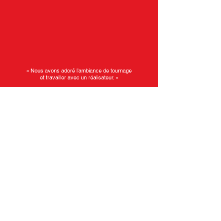
« Nous avons adoré l’ambiance de tournage
et travailler avec un réalisateur. »
Luka et Nussayr