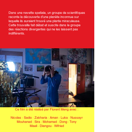
Dans une navette spatiale, un groupe de scientifiques
raconte la découverte d’une planète inconnue sur
laquelle ils auraient trouvé une plante miraculeuse.
Cette trouvaille fait débat et suscite dans le groupe
des réactions divergentes qui ne les laissent pas
indifférents.
Ce film a été réalisé par Florent Meng avec :
Nicolas · Sadio · Zakharia · Aman · Luka · Nussayr
Mouhaned · Sira · Mohamed · Dong · Tony
Maeli · Diangou · Wifried