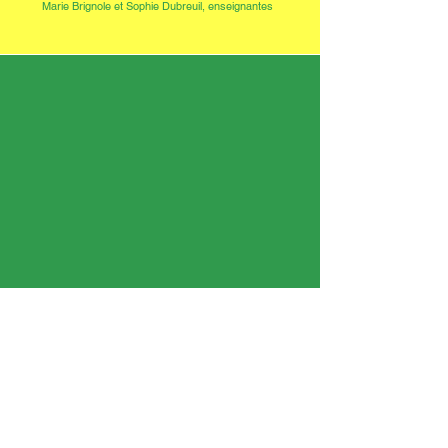
Marie Brignole et Sophie Dubreuil, enseignantes
« Ce que j’ai préféré, c’est parler avec la machine car
je pouvais lui dire ce que je voulais devenir en 2037. »
Moussa