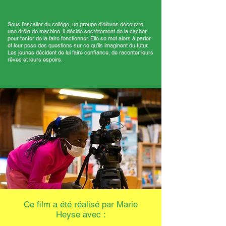
Sous l’escalier du collège, un groupe d’élèves découvre
une drôle de machine. Il décide secrètement de la cacher
pour tenter de la faire fonctionner. Elle se met alors à parler
et leur pose des questions sur ce qu’ils imaginent du futur.
Les jeunes décident de lui faire confiance, de raconter leurs
rêves et leurs espoirs.
Ce film a été réalisé par Marie
Heyse avec :