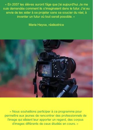
« En 2037 les élèves auront l'âge que j'ai aujourd'hui. Je me
suis demandée comment ils s'imaginaient dans le futur. J'ai eu
envie de les aider à se projeter sans se soucier du réel, à
inventer un futur où tout serait possible. »
Marie Heyse, réalisatrice
« Nous souhaitions participer à ce programme pour
permettre aux jeunes de rencontrer des professionnels de
l’image qui allaient leur apporter un regard, des corpus
d’images différents de ceux étudiés en cours. »