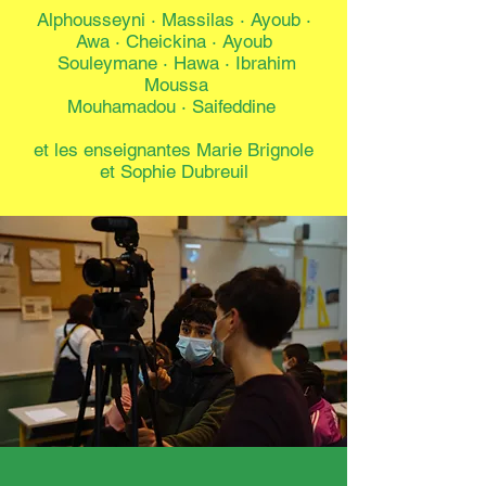
Alphousseyni ·
Massilas · Ayoub ·
Awa · Cheickina · Ayoub
Souleymane · Hawa ·
Ibrahim
Moussa
Mouhamadou · Saifeddine
et les enseignantes Marie Brignole
et Sophie Dubreuil