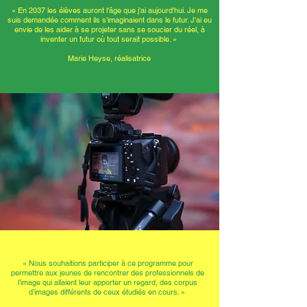
« En 2037 les élèves auront l'âge que j'ai aujourd'hui. Je me
suis demandée comment ils s'imaginaient dans le futur. J'ai eu
envie de les aider à se projeter sans se soucier du réel, à
inventer un futur où tout serait possible. »
Marie Heyse, réalisatrice
« Nous souhaitions participer à ce programme pour
permettre aux jeunes de rencontrer des professionnels de
l’image qui allaient leur apporter un regard, des corpus
d’images différents de ceux étudiés en cours. »