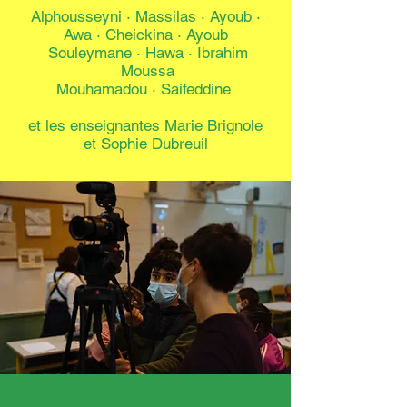
Alphousseyni ·
Massilas · Ayoub ·
Awa · Cheickina · Ayoub
Souleymane · Hawa ·
Ibrahim
Moussa
Mouhamadou · Saifeddine
et les enseignantes Marie Brignole
et Sophie Dubreuil