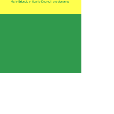
Marie Brignole et Sophie Dubreuil, enseignantes
« Ce que j’ai préféré, c’est parler avec la machine car
je pouvais lui dire ce que je voulais devenir en 2037. »
Moussa