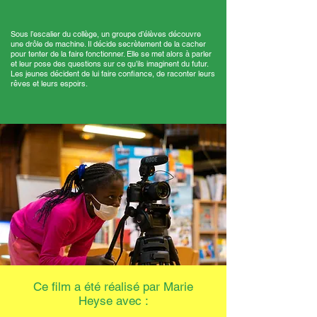
Sous l’escalier du collège, un groupe d’élèves découvre
une drôle de machine. Il décide secrètement de la cacher
pour tenter de la faire fonctionner. Elle se met alors à parler
et leur pose des questions sur ce qu’ils imaginent du futur.
Les jeunes décident de lui faire confiance, de raconter leurs
rêves et leurs espoirs.
Ce film a été réalisé par Marie
Heyse avec :