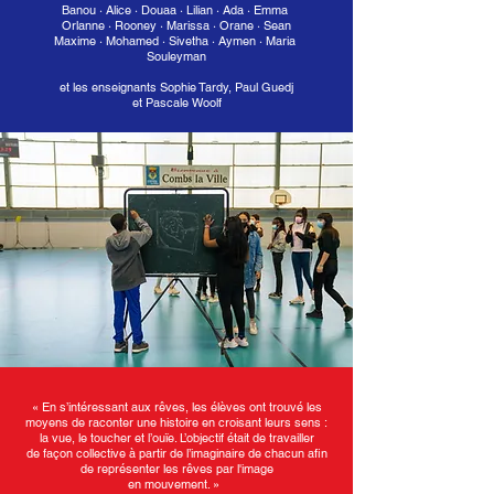
Banou
·
Alice
·
Douaa · Lilian
·
Ada
·
Emma
Orlanne · Rooney
·
Marissa · Orane
·
Sean
Maxime ·
Mohamed · Sivetha
·
Aymen
·
Maria
Souleyman
et les enseignants Sophie Tardy, Paul Guedj
et Pascale Woolf
« En s’intéressant aux rêves, les élèves ont trouvé les
moyens de raconter une histoire en croisant leurs sens :
la vue, le toucher et l’ouïe. L’objectif était de travailler
de façon collective à partir de l’imaginaire de chacun afin
de représenter les rêves par l'image
en mouvement. »