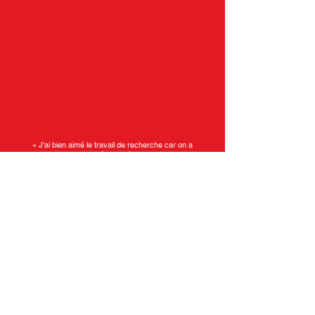
« J’ai bien aimé le travail de recherche car on a
partagé nos idées. »
Akshaya