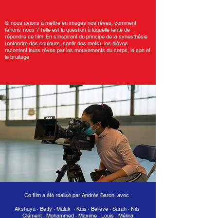
Si nous avions à mettre en images nos rêves, comment
ferions-nous ? Telle est la question à laquelle tente de
répondre ce film. En s’inspirant du principe de la synesthésie
(entendre des couleurs, sentir des mots), les élèves
racontent leurs rêves par les mouvements du corps, le son et
le bruitage.
Ce film a été réalisé par Andrés Baron, avec :
Akshaya
·
Betty · Malak
·
Kaïs · Believe
·
Sarah
·
Nils
Clément
·
Mohammed · Maxime
·
Louis
·
Mélina