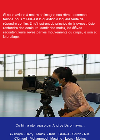
Si nous avions à mettre en images nos rêves, comment
ferions-nous ? Telle est la question à laquelle tente de
répondre ce film. En s’inspirant du principe de la synesthésie
(entendre des couleurs, sentir des mots), les élèves
racontent leurs rêves par les mouvements du corps, le son et
le bruitage.
Ce film a été réalisé par Andrés Baron, avec :
Akshaya
·
Betty · Malak
·
Kaïs · Believe
·
Sarah
·
Nils
Clément
·
Mohammed · Maxime
·
Louis
·
Mélina