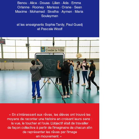
Banou
·
Alice
·
Douaa · Lilian
·
Ada
·
Emma
Orlanne · Rooney
·
Marissa · Orane
·
Sean
Maxime ·
Mohamed · Sivetha
·
Aymen
·
Maria
Souleyman
et les enseignants Sophie Tardy, Paul Guedj
et Pascale Woolf
« En s’intéressant aux rêves, les élèves ont trouvé les
moyens de raconter une histoire en croisant leurs sens :
la vue, le toucher et l’ouïe. L’objectif était de travailler
de façon collective à partir de l’imaginaire de chacun afin
de représenter les rêves par l'image
en mouvement. »