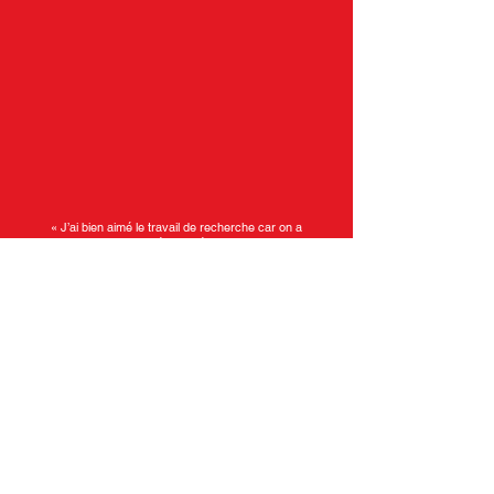
« J’ai bien aimé le travail de recherche car on a
partagé nos idées. »
Akshaya