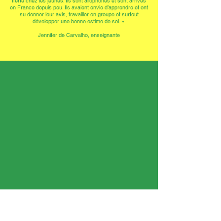
fierté chez les jeunes. Ils sont allophones et sont arrivés
en France depuis peu. Ils avaient envie d’apprendre et ont
su donner leur avis, travailler en groupe et surtout
développer une bonne estime de soi. »
Jennifer de Carvalho, enseignante
« Pendant le tournage j’étais acteur. Je me suis senti comme
un vrai professionnel grâce à la caméra et au réflecteur. »
Renan