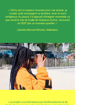
« Clichy est un espace nouveau pour ces jeunes, je
voulais qu’ils envisagent ce territoire, avec le recul
vertigineux du passé. Il s'agissait d'imaginer ensemble ce
que serait le site de fouille de l’impasse Dumur, recouvert
en 2037 par un nouveau quartier. »
Léandre Bernard-Brunel, réalisateur
« Le projet a suscité beaucoup d’enthousiasme et de