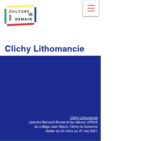
Clichy Lithomancie
Clichy Lithomancie
Léandre Bernard-Brunel et les élèves UPE2A
du collège Jean Macé, Clichy-la-Garenne
Atelier du 24 mars au 31 mai 2021