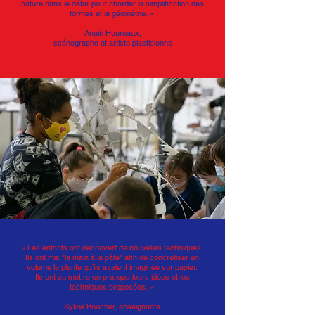
nature dans le détail pour aborder la simplification des
formes et la géométrie. »
Anaïs Heureaux,
scénographe et artiste plasticienne
« Les enfants ont découvert de nouvelles techniques.
Ils ont mis
"la main à la pâte"
afin de concrétiser en
volume la plante qu’ils avaient imaginée sur papier.
Ils ont su mettre en pratique leurs idées et les
techniques proposées. »
Sylvie Boucher, enseignante