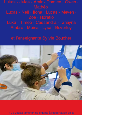
Lukas · Jules · Amir · Damien · Owen ·
Mathéo
Lucas ·
Neil · Ilona · Lucas
·
Meven ·
Zoé · Horatio
Luka
·
Timéo
·
Cassandra
·
Shayna
Ambre
·
Meïna
·
Lysa
·
Beverley
et l’enseignante Sylvie Boucher
« Je voulais amener les enfants à l’observation de la