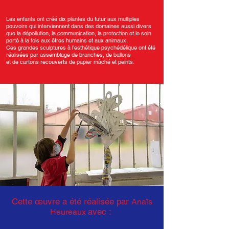
Les enfants ont créé dix plantes du futur aux multiples
pouvoirs qui interviennent dans des domaines aussi divers
que la dépollution, la communication, la protection et le soin
porté à la fois aux êtres humains et aux animaux.
Ces grandes sculptures à l’esthétique psychédélique ont été
réalisées par assemblage de branches, de ballons
et de cartons recouverts de papier mâché et peints.
Cette
œ
uvre a été réalisée par
Anaïs
avec :
Heureaux