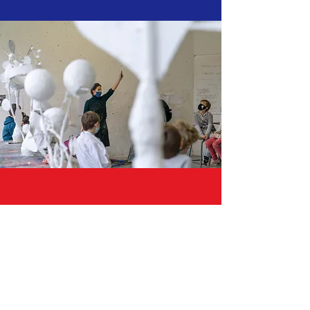
« Racontez-nous 2037,
c’est comme voyager dans le futur ! »
Owen