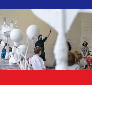
« Racontez-nous 2037,
c’est comme voyager dans le futur ! »
Owen