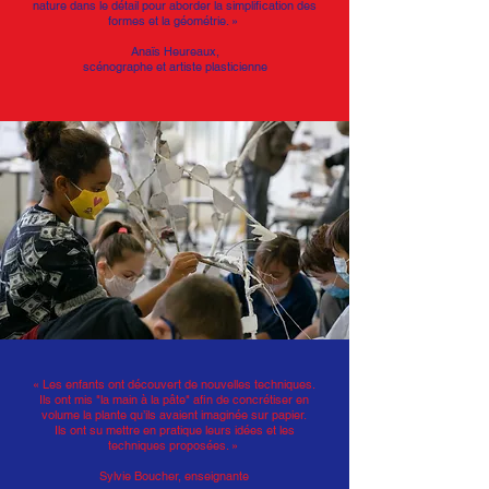
nature dans le détail pour aborder la simplification des
formes et la géométrie. »
Anaïs Heureaux,
scénographe et artiste plasticienne
« Les enfants ont découvert de nouvelles techniques.
Ils ont mis
"la main à la pâte"
afin de concrétiser en
volume la plante qu’ils avaient imaginée sur papier.
Ils ont su mettre en pratique leurs idées et les
techniques proposées. »
Sylvie Boucher, enseignante