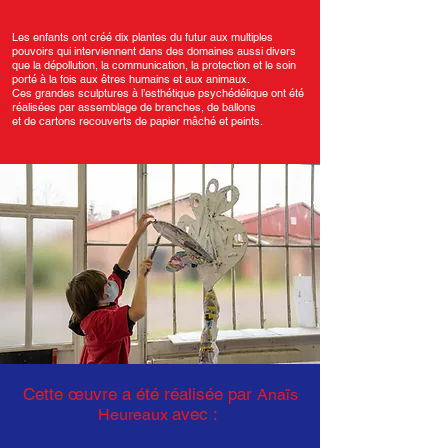
Les enfants ont créé dix plantes du futur aux multiples
pouvoirs qui interviennent dans des domaines aussi divers
que la dépollution, la communication, la protection et le soin
porté à la fois aux êtres humains et aux animaux.
Ces grandes sculptures à l’esthétique psychédélique ont été
réalisées par assemblage de branches, de ballons
et de cartons recouverts de papier mâché et peints.
Cette
œ
uvre a été réalisée par
Anaïs
avec :
Heureaux