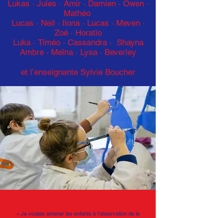
Lukas · Jules · Amir · Damien · Owen ·
Mathéo
Lucas ·
Neil · Ilona · Lucas
·
Meven ·
Zoé · Horatio
Luka
·
Timéo
·
Cassandra
·
Shayna
Ambre
·
Meïna
·
Lysa
·
Beverley
et l’enseignante Sylvie Boucher
« Je voulais amener les enfants à l’observation de la