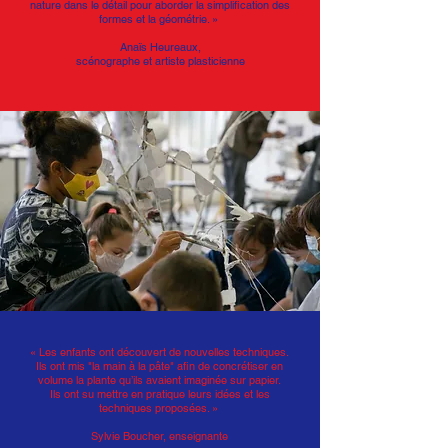
nature dans le détail pour aborder la simplification des
formes et la géométrie. »
Anaïs Heureaux,
scénographe et artiste plasticienne
« Les enfants ont découvert de nouvelles techniques.
Ils ont mis
"la main à la pâte"
afin de concrétiser en
volume la plante qu’ils avaient imaginée sur papier.
Ils ont su mettre en pratique leurs idées et les
techniques proposées. »
Sylvie Boucher, enseignante