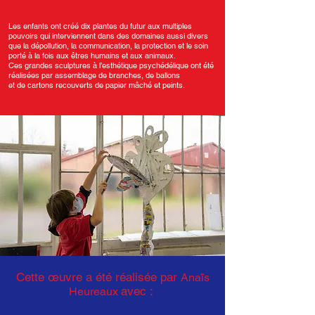
Les enfants ont créé dix plantes du futur aux multiples
pouvoirs qui interviennent dans des domaines aussi divers
que la dépollution, la communication, la protection et le soin
porté à la fois aux êtres humains et aux animaux.
Ces grandes sculptures à l’esthétique psychédélique ont été
réalisées par assemblage de branches, de ballons
et de cartons recouverts de papier mâché et peints.
Cette
œ
uvre a été réalisée par
Anaïs
avec :
Heureaux