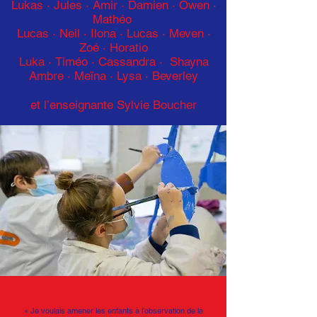
Lukas · Jules · Amir · Damien · Owen ·
Mathéo
Lucas ·
Neil · Ilona · Lucas
·
Meven ·
Zoé · Horatio
Luka
·
Timéo
·
Cassandra
·
Shayna
Ambre
·
Meïna
·
Lysa
·
Beverley
et l’enseignante Sylvie Boucher
« Je voulais amener les enfants à l’observation de la