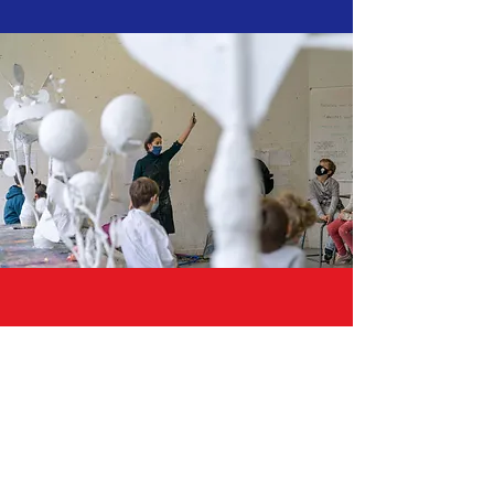
« Racontez-nous 2037,
c’est comme voyager dans le futur ! »
Owen