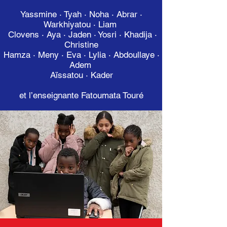
Yassmine · Tyah · Noha · Abrar ·
Warkhiyatou · Liam
Clovens · Aya · Jaden · Yosri · Khadija ·
Christine
Hamza · Meny · Eva · Lylia · Abdoullaye ·
Adem
Aïssatou · Kader
et l’enseignante Fatoumata Touré​​