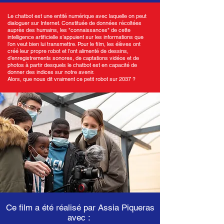
Le chatbot est une entité numérique avec laquelle on peut
dialoguer sur Internet. Constituée de données récoltées
auprès des humains, les "connaissances" de cette
intelligence artificielle s’appuient sur les informations que
l’on veut bien lui transmettre. Pour le film, les élèves ont
créé leur propre robot et l’ont alimenté de dessins,
d’enregistrements sonores, de captations vidéos et de
photos à partir desquels le chatbot est en capacité de
donner des indices sur notre avenir.
Alors, que nous dit vraiment ce petit robot sur 2037 ?
Ce film a été réalisé par Assia Piqueras
avec :