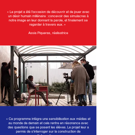
« Le projet a été l’occasion de découvrir et de jouer avec
un désir humain millénaire : concevoir des simulacres à
notre image en leur donnant la parole, et finalement se
regarder à travers eux. »
Assia Piqueras, réalisatrice
«
Ce programme intègre une sensibilisation aux médias et
au monde de demain et cela rentre en résonance avec
des questions que se posent les élèves. Le projet leur a
permis de s'interroger sur la construction de