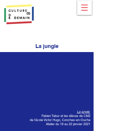
La jungle
La jungle
Fabien Tabur et les élèves de CM2
de l’école Victor Hugo, Conches-en-Ouche
Atelier du 18 au 22 janvier 2021