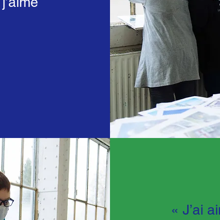
j’aime
« J’ai a