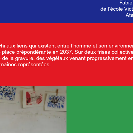
Fabie
de l’école V
Ate
chi aux liens qui existent entre l’homme et son environn
place prépondérante en 2037. Sur deux frises collectives
ue de la gravure, des végétaux venant progressivement en
umaines représentées.