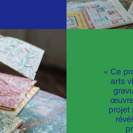
« Ce pr
arts v
gravu
œuvre
projet
révé
p