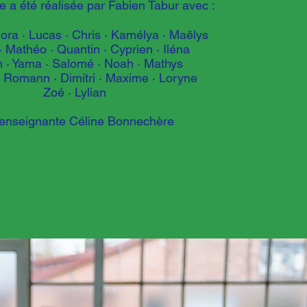
 a été réalisée par Fabien Tabur avec :
lora
·
Lucas · Chris
·
Kamélya
·
Maëlys
·
Mathéo · Quantin
·
Cyprien · Iléna
n
·
Yama · Salomé
·
Noah
·
Mathys
Romann · Dimitri
·
Maxime
·
Loryne
Zoé
·
Lylian
l’enseignante Céline Bonnechère