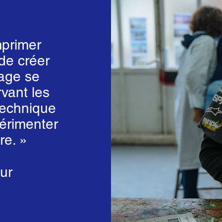
mprimer
 de créer
mage se
vant les
technique
érimenter
re. »
ur