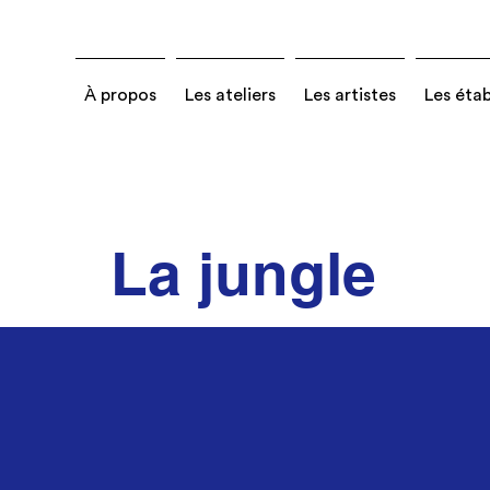
À propos
Les ateliers
Les artistes
Les éta
La jungle