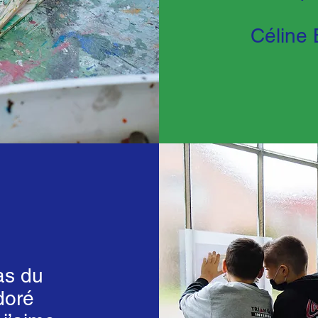
Céline
as du
adoré