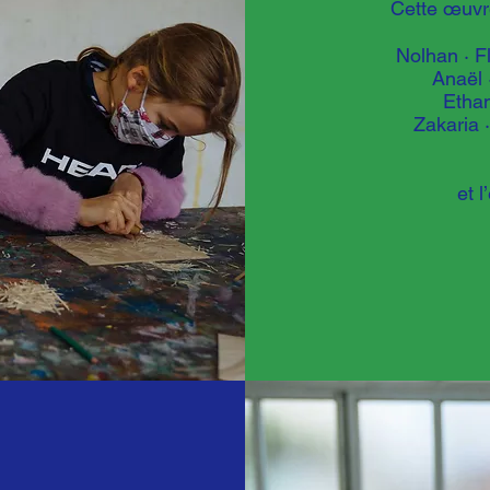
Cette œuvre
Nolhan
·
F
Anaël
Etha
Zakaria
·
et 