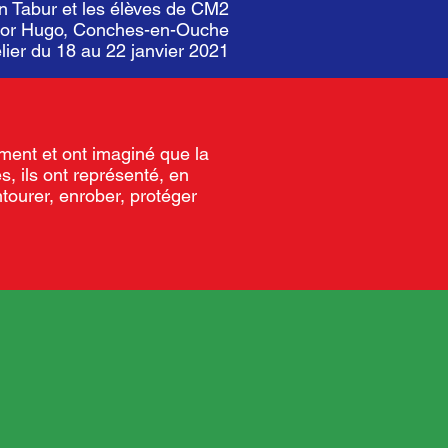
n Tabur et les élèves de CM2
ictor Hugo, Conches-en-Ouche
lier du 18 au 22 janvier 2021
ement et ont imaginé que la
, ils ont représenté, en
tourer, enrober, protéger