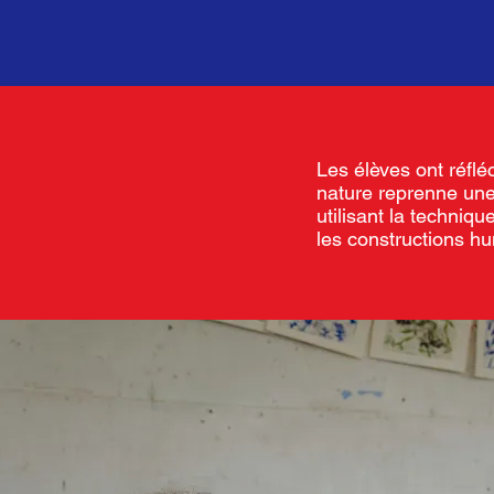
Les élèves ont réflé
nature reprenne une 
utilisant la techniq
les constructions h