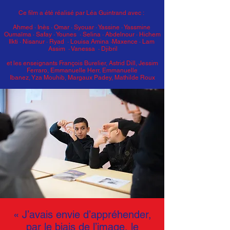
Ce film a été réalisé par Léa Guintrand avec :
Ahmed · Inès · Omar · Syouar · Yassine · Yassmine
Oumaïma · Safay · Younes · Selina · Abdelnour · Hichem
Ilkti · Nisanur · Ryad · Louisa
Amina ·Maxence · Lam
Assim · Vanessa · Djibril
et les enseignants François Burelier, Astrid Dill, Jessim
Ferraro, Emmanuelle Herr, Emmanuelle
Ibanez, Yza Mouhib, Margaux Padey, Mathilde Roux
« J’avais envie d’appréhender,
par le biais de l’image, le