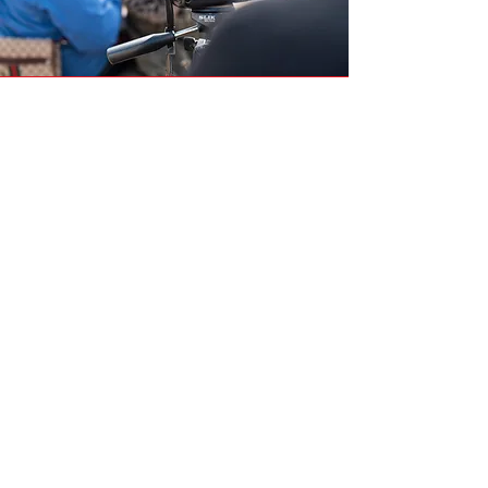
« Léa m’a expliqué comment
se servir de la caméra, faire un
flou, j’ai aimé apprendre des
choses avec elle. »
Yassmine