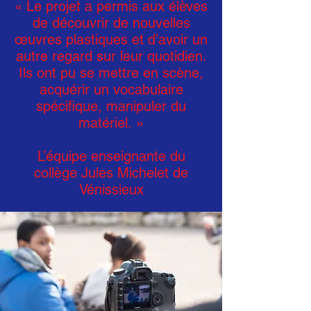
« Le projet a permis aux élèves
de découvrir de nouvelles
œuvres plastiques et d’avoir un
autre regard sur leur quotidien.
Ils ont pu se mettre en scène,
acquérir un vocabulaire
spécifique, manipuler du
matériel. »
L’équipe enseignante du
collège Jules Michelet de
Vénissieux