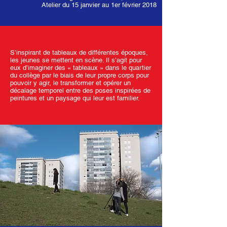
Atelier du 15 janvier au 1er février 2018
S’inspirant de tableaux de différentes époques,
les jeunes se mettent en scène. Il s’agit pour
eux d’imaginer des « tableaux » dans le quartier
du collège par le biais de leur propre corps pour
pouvoir y agir, le transformer et opérer un
décalage temporel entre des poses inspirées de
peintures et un paysage qui leur est familier.