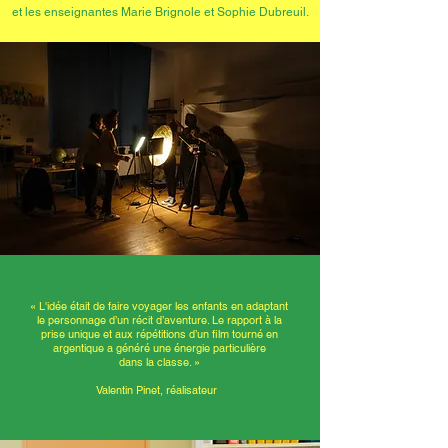
et les enseignantes Marie Brignole et Sophie Dubreuil.
« L'idée était de faire voyager les enfants en adaptant
le personnage d’un récit d’aventure. Le rapport à la
prise unique et aux répétitions d’un film tourné en
argentique a généré une énergie particulière
dans la classe. »
Valentin Pinet, réalisateur