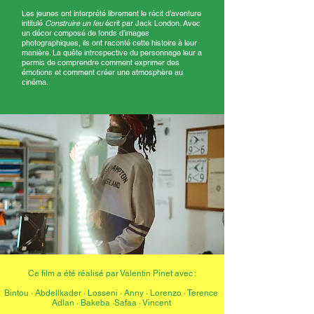
Les jeunes ont interprété librement le récit d’aventure
intitulé
Construire un feu
écrit par Jack London. Avec
un décor composé de fonds d’images
photographiques, ils ont raconté cette histoire à leur
manière. La quête introspective du personnage leur a
permis de comprendre comment exprimer des
émotions et comment créer une atmosphère au
cinéma.
Ce film a été réalisé par Valentin Pinet avec :
Bintou · Abdellkader
·
Losseni ​· Anny
·
Lorenzo · Terence
Adlan · Bakeba
·
Safaa · Vincent