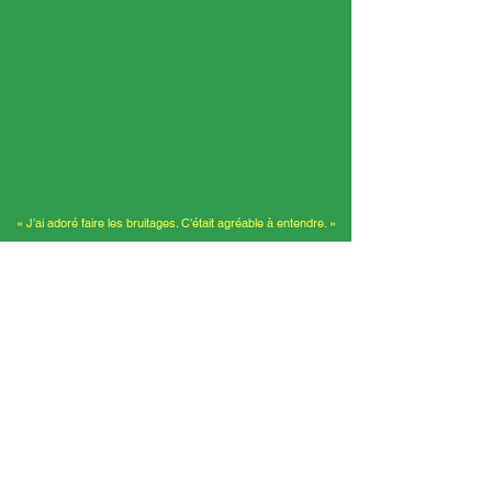
« J’ai adoré faire les bruitages. C’était agréable à entendre. »
Terence