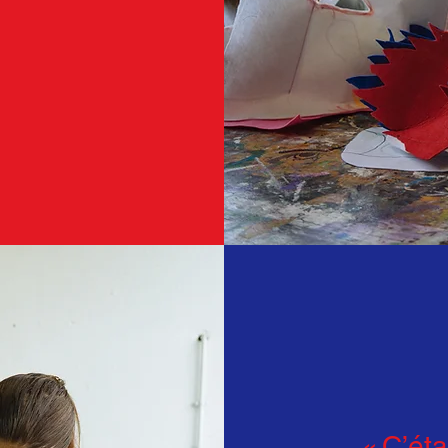
« C’éta