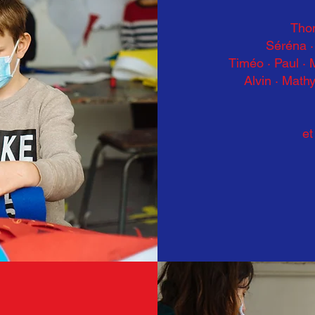
Tho
Séréna ·
Timéo · Paul · 
Alvin · Mathy
et