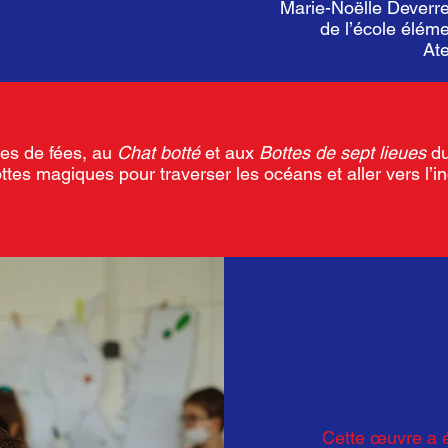
Marie-Noëlle Deverr
de l’école élém
Ate
es de fées, au
Chat botté
et aux
Bottes de sept lieues
du
ttes magiques pour traverser les océans et aller vers l’
Cette œuvre a é