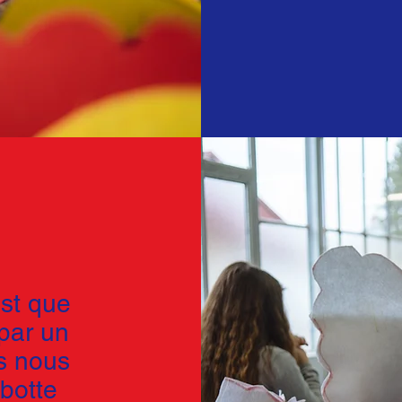
est que
par un
s nous
botte