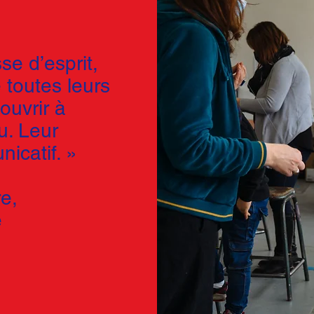
e d’esprit,
 toutes leurs
ouvrir à
nu. Leur
icatif. »
e,
e