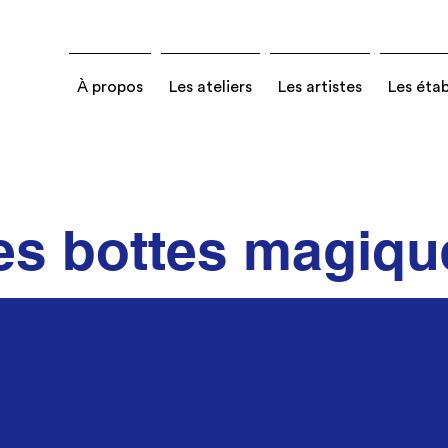
À propos
Les ateliers
Les artistes
Les éta
es bottes magiqu