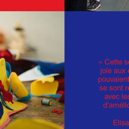
« Cette 
joie aux
pouvaient
se sont r
avec le
d’amélio
Elis