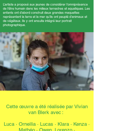
L’artiste a proposé aux jeunes de considérer l’omniprésence
de l’être humain dans les milieux terrestres et aquatiques. Les
enfants ont d’abord construit deux grandes maquettes
représentant la terre et la mer qu’ils ont peuplé d’animaux et
de végétaux. Ils y ont ensuite intégré leur portrait
photographique.
Cette œuvre a été réalisée par Vivian
van Blerk avec :
Luca · Orneilia · Lucas
·
Klara · Kenza ·
Mathéo
·
Owen Lorenzo ·