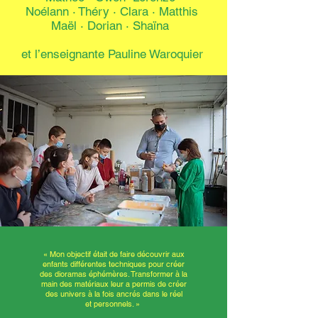
Noélann
·
Théry
·
Clara · Matthis
Maël · Dorian · Shaïna
et l’enseignante Pauline Waroquier
« Mon objectif était de faire découvrir aux
enfants différentes techniques pour créer
des dioramas éphémères. Transformer à la
main des matériaux leur a permis de créer
des univers à la fois ancrés dans le réel
et personnels. »