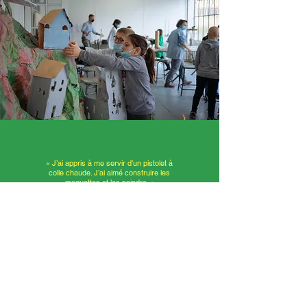
« J’ai appris à me servir d’un pistolet à
colle chaude. J’ai aimé construire les
maquettes et les peindre. »
Mathéo