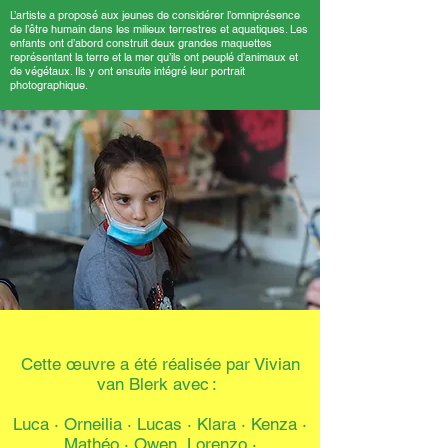
L’artiste a proposé aux jeunes de considérer l’omniprésence
de l’être humain dans les milieux terrestres et aquatiques. Les
enfants ont d’abord construit deux grandes maquettes
représentant la terre et la mer qu’ils ont peuplé d’animaux et
de végétaux. Ils y ont ensuite intégré leur portrait
photographique.
Cette œuvre a été réalisée par Vivian
van Blerk avec :
Luca · Orneilia · Lucas
·
Klara · Kenza ·
Mathéo
·
Owen Lorenzo ·