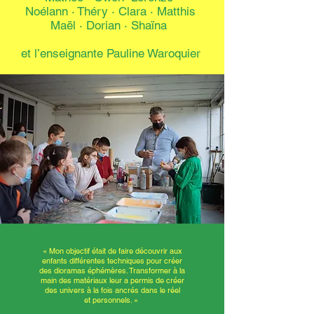
Noélann
·
Théry
·
Clara · Matthis
Maël · Dorian · Shaïna
et l’enseignante Pauline Waroquier
« Mon objectif était de faire découvrir aux
enfants différentes techniques pour créer
des dioramas éphémères. Transformer à la
main des matériaux leur a permis de créer
des univers à la fois ancrés dans le réel
et personnels. »