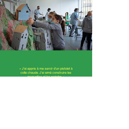
« J’ai appris à me servir d’un pistolet à
colle chaude. J’ai aimé construire les
maquettes et les peindre. »
Mathéo