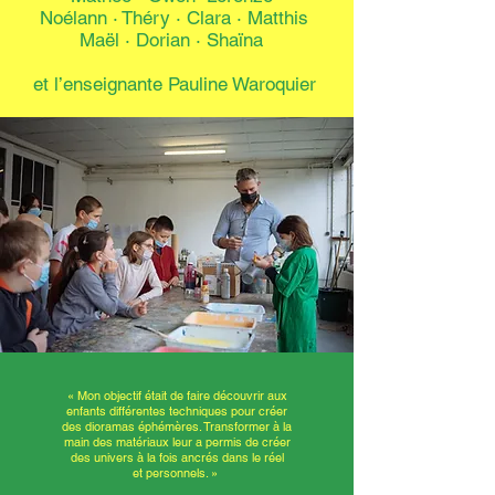
Noélann
·
Théry
·
Clara · Matthis
Maël · Dorian · Shaïna
et l’enseignante Pauline Waroquier
« Mon objectif était de faire découvrir aux
enfants différentes techniques pour créer
des dioramas éphémères. Transformer à la
main des matériaux leur a permis de créer
des univers à la fois ancrés dans le réel
et personnels. »