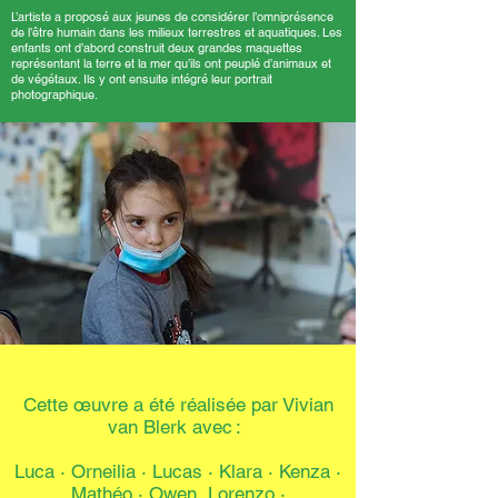
L’artiste a proposé aux jeunes de considérer l’omniprésence
de l’être humain dans les milieux terrestres et aquatiques. Les
enfants ont d’abord construit deux grandes maquettes
représentant la terre et la mer qu’ils ont peuplé d’animaux et
de végétaux. Ils y ont ensuite intégré leur portrait
photographique.
Cette œuvre a été réalisée par Vivian
van Blerk avec :
Luca · Orneilia · Lucas
·
Klara · Kenza ·
Mathéo
·
Owen Lorenzo ·