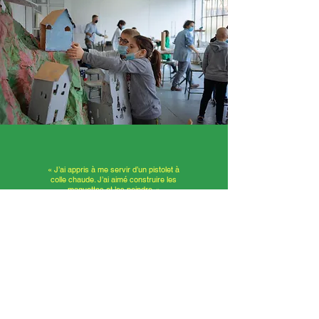
« J’ai appris à me servir d’un pistolet à
colle chaude. J’ai aimé construire les
maquettes et les peindre. »
Mathéo