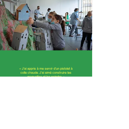
« J’ai appris à me servir d’un pistolet à
colle chaude. J’ai aimé construire les
maquettes et les peindre. »
Mathéo