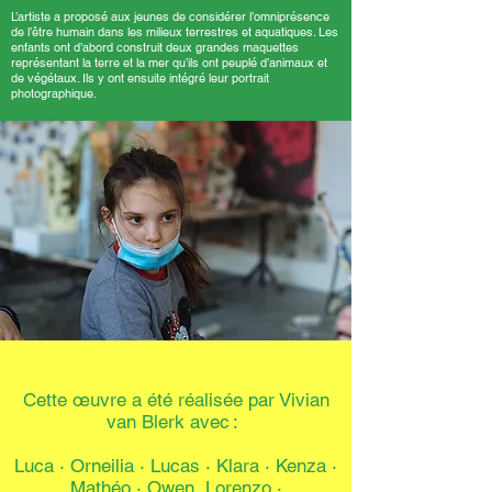
L’artiste a proposé aux jeunes de considérer l’omniprésence
de l’être humain dans les milieux terrestres et aquatiques. Les
enfants ont d’abord construit deux grandes maquettes
représentant la terre et la mer qu’ils ont peuplé d’animaux et
de végétaux. Ils y ont ensuite intégré leur portrait
photographique.
Cette œuvre a été réalisée par Vivian
van Blerk avec :
Luca · Orneilia · Lucas
·
Klara · Kenza ·
Mathéo
·
Owen Lorenzo ·