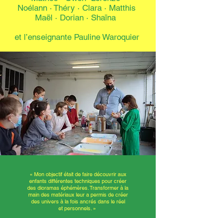
Noélann
·
Théry
·
Clara · Matthis
Maël · Dorian · Shaïna
et l’enseignante Pauline Waroquier
« Mon objectif était de faire découvrir aux
enfants différentes techniques pour créer
des dioramas éphémères. Transformer à la
main des matériaux leur a permis de créer
des univers à la fois ancrés dans le réel
et personnels. »