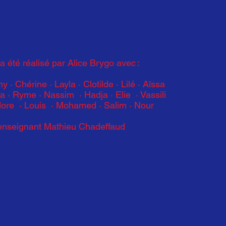
 a été réalisé par Alice Brygo avec :
ny · Chérine
·
Layla · Clotilde · Lilé
·
Aïssa
la
·
Ryme · Nassim · Hadja
·
Elie · Vassili
dore · Louis · Mohamed
·
Salim · Nour
’enseignant Mathieu Chadeffaud