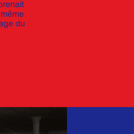
prenait
en même
tage du