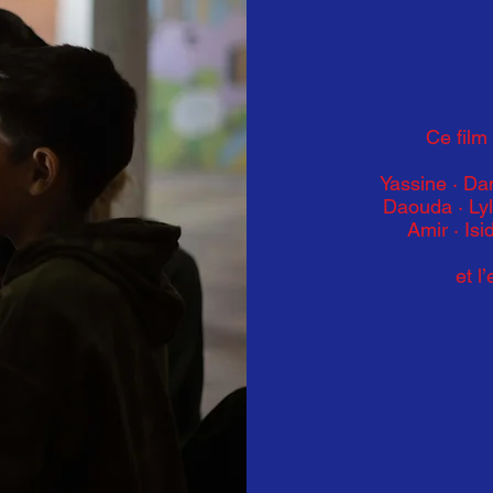
Ce film
Yassine · Da
Daouda · Ly
Amir
·
Isi
et l