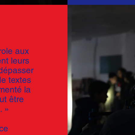
role aux
ent leurs
 dépasser
de textes
imenté la
ut être
. »
rice