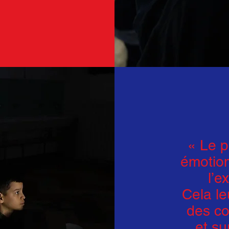
« Le p
émotio
l’e
Cela le
des co
et su