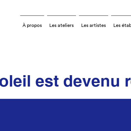
À propos
Les ateliers
Les artistes
Les éta
soleil est devenu