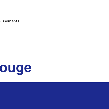
blissements
 rouge