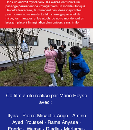
Dans un endroit mystérieux, les élèves ont trouvé un
passage permettant de voyager vers un monde utopique.
De cette traversée, ils ramènent des idées inspirantes
pour nourrir notre réalité. Le film interroge par effet de
miroir, les manques et les atouts de notre monde tout en
laissant place à l’imagination d’un univers sans limite.
Ce film a été réalisé par Marie Heyse
avec :
Ilyas · Pierre-Micaelle-Ange · Amine
Ayed · Youssef · Rama Anyssa ·
Eneric · Wassa · Diadje · Mariama ·