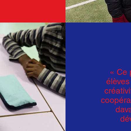
« Ce 
élèves
créativ
coopérat
dava
dév