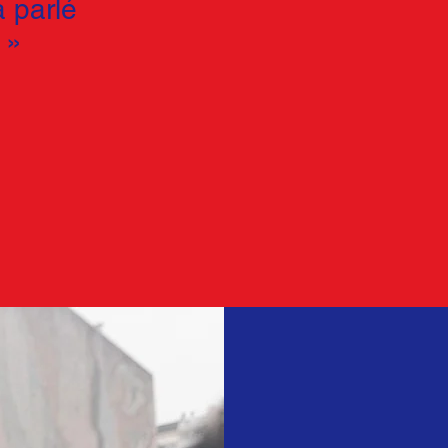
a parlé
.
»