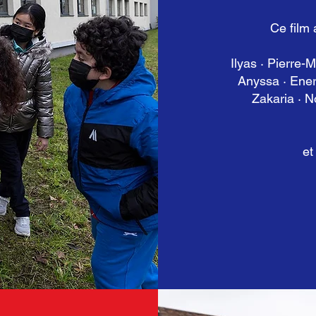
Ce film 
Ilyas · Pierre-
Anyssa · Ener
Zakaria · N
et