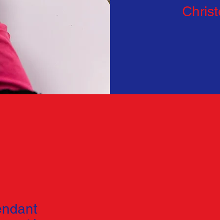
Christ
endant