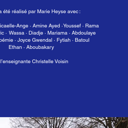
a été réalisé par Marie Heyse avec :
Micaelle-Ange · Amine Ayed · Youssef · Rama
ic · Wassa · Diadje · Mariama · Abdoulaye
oémie · Joyce Gwendal · Fytiah · Batoul
Ethan · Aboubakary
 l’enseignante Christelle Voisin