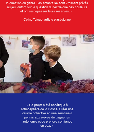
la question du genre. Les enfants se sont vraiment prêtés
au jeu, autant sur la question du textile que des couleurs
et ont su dépasser leurs réserves. »
Céline Tuloup, artiste plasticienne
«
Ce projet a été bénéfique à
l’atmosphère de la classe. Créer une
œuvre collective en une semaine a
permis aux élèves de gagner en
autonomie et de prendre confiance
en eux.
»