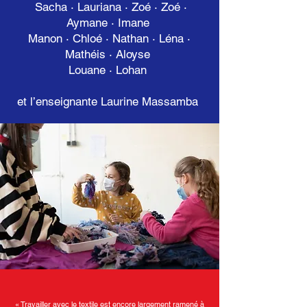
Sacha · Lauriana · Zoé · Zoé ·
Aymane · Imane
Manon · Chloé · Nathan · Léna ·
Mathéis · Aloyse
Louane · Lohan
et l’enseignante Laurine Massamba
« Travailler avec le textile est encore largement ramené à