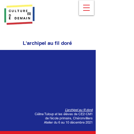
L'archipel au fil doré
L’archipel au fil doré
Céline Tuloup et les élèves de CE2-CM1
de l’école primaire, Chéronvilliers
Atelier du 6 au 10 décembre 2021