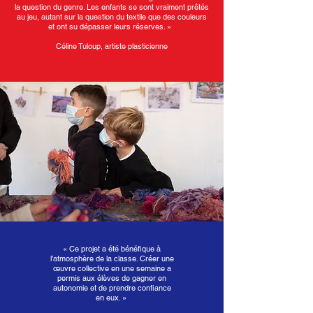
la question du genre. Les enfants se sont vraiment prêtés
au jeu, autant sur la question du textile que des couleurs
et ont su dépasser leurs réserves. »
Céline Tuloup, artiste plasticienne
«
Ce projet a été bénéfique à
l’atmosphère de la classe. Créer une
œuvre collective en une semaine a
permis aux élèves de gagner en
autonomie et de prendre confiance
en eux.
»