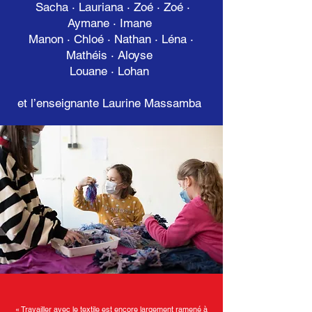
Sacha · Lauriana · Zoé · Zoé ·
Aymane · Imane
Manon · Chloé · Nathan · Léna ·
Mathéis · Aloyse
Louane · Lohan
et l’enseignante Laurine Massamba
« Travailler avec le textile est encore largement ramené à