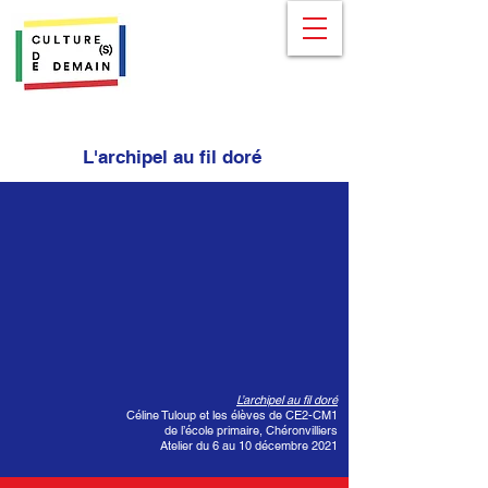
L'archipel au fil doré
L’archipel au fil doré
Céline Tuloup et les élèves de CE2-CM1
de l’école primaire, Chéronvilliers
Atelier du 6 au 10 décembre 2021