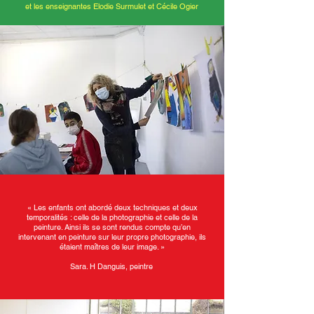
et les enseignantes Elodie Surmulet et Cécile Ogier
« Les enfants ont abordé deux techniques et deux
temporalités : celle de la photographie et celle de la
peinture. Ainsi ils se sont rendus compte qu’en
intervenant en peinture sur leur propre photographie, ils
étaient maîtres de leur image. »
Sara. H Danguis, peintre