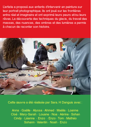
L’artiste a proposé aux enfants d’intervenir en peinture sur
leur portrait photographique. Ils ont joué sur les frontières
entre réel et imaginaire et ont exprimé leurs peurs et/ou leurs
rêves. La découverte des techniques du glacis, du travail des
masses, des nuances, des ombres et des lumières a permis
à chacun de raconter son histoire.
Cette
œuvre a été réalisée par Sara. H Danguis avec :
Anna · Gaëlle · Alyssa
·
Ahmed · Maëlia · Loanne
Cloé · Mary-Sarah · Louane
·
Noa · Aërine · Sohan
Cindy · Léanne · Enzo
·
Enzo · Tom · Mathéo
Sohann · Valentin
·
Noah · Enzo