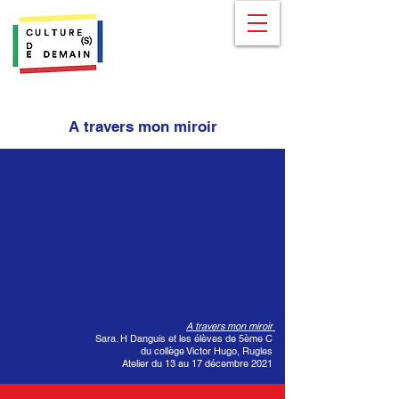
A travers mon miroir
A travers mon miroir
Sara. H Danguis et les élèves de 5ème C
du collège Victor Hugo, Rugles
Atelier du 13 au 17 décembre 2021