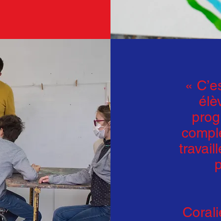
« C’e
élè
prog
comple
travail
Coral