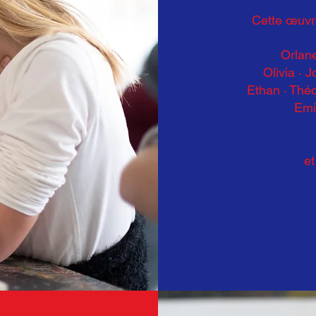
Cette œuvre
Orlan
Olivia
·
J
Ethan
·
Théo
Emil
et