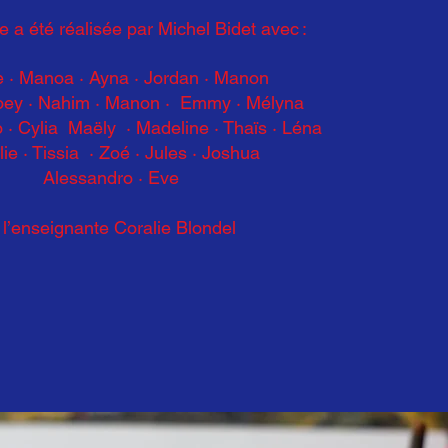
 a été réalisée par Michel Bidet avec :
e · Manoa · Ayna
·
Jordan · Manon
oey
·
Nahim · Manon
·
Emmy
·
Mélyna
 · Cylia Maëly
·
Madeline · Thaïs · Léna
ie · Tissia · Zoé
·
Jules · Joshua
Alessandro
·
Eve
 l’enseignante Coralie Blondel