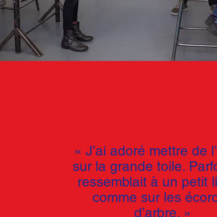
« J’ai adoré mettre de l
sur la grande toile. Parf
ressemblait à un petit 
comme sur les écor
d’arbre. »