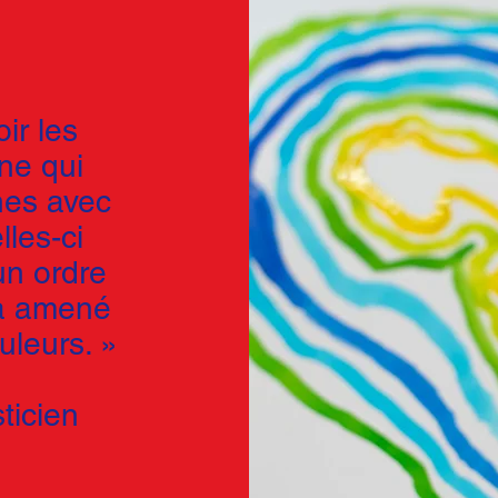
ir les
ne qui
gnes avec
les-ci
un ordre
 a amené
leurs. »
sticien