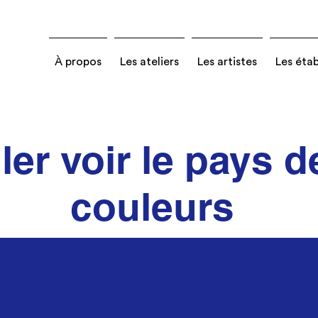
À propos
Les ateliers
Les artistes
Les éta
ler voir le pays d
couleurs